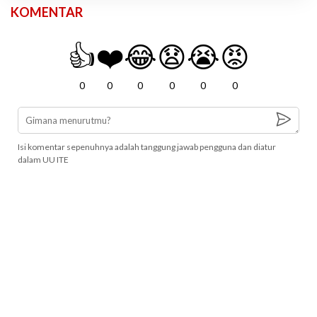
KOMENTAR
👍
❤️
😂
😧
😭
😡
0
0
0
0
0
0
Isi komentar sepenuhnya adalah tanggung jawab pengguna dan diatur
dalam UU ITE