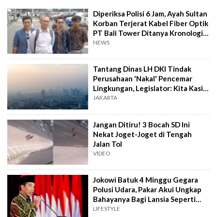
Diperiksa Polisi 6 Jam, Ayah Sultan
Korban Terjerat Kabel Fiber Optik
PT Bali Tower Ditanya Kronologi
Kejadian
NEWS
Tantang Dinas LH DKI Tindak
Perusahaan 'Nakal' Pencemar
Lingkungan, Legislator: Kita Kasih
Waktu 3 Bulan
JAKARTA
Jangan Ditiru! 3 Bocah SD Ini
Nekat Joget-Joget di Tengah
Jalan Tol
VIDEO
Jokowi Batuk 4 Minggu Gegara
Polusi Udara, Pakar Akui Ungkap
Bahayanya Bagi Lansia Seperti
Presiden
LIFESTYLE