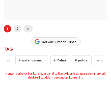
1
2
>
Jadikan Sumber Pilihan
TAG
viral
# water cannon
# Polisi
# polusi
# viral