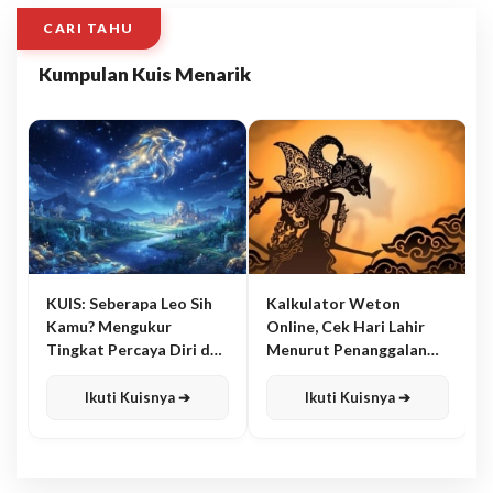
CARI TAHU
Kumpulan Kuis Menarik
KUIS: Seberapa Leo Sih
Kalkulator Weton
Kamu? Mengukur
Online, Cek Hari Lahir
Tingkat Percaya Diri dan
Menurut Penanggalan
Karisma
Jawa
Ikuti Kuisnya ➔
Ikuti Kuisnya ➔