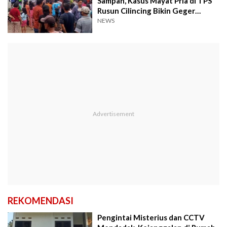
Sampah, Kasus Mayat Pria di TPS
Rusun Cilincing Bikin Geger
Warga
NEWS
REKOMENDASI
Pengintai Misterius dan CCTV