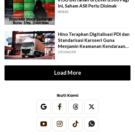
Ini, Saham ASII Perlu Disimak
BISNIS
Hino Terapkan Digitalisasi PDI dan
Standarisasi Karoseri Guna
Menjamin Keamanan Kendaraan
Niaga
OTOMOTIF
Load More
Ikuti Kami