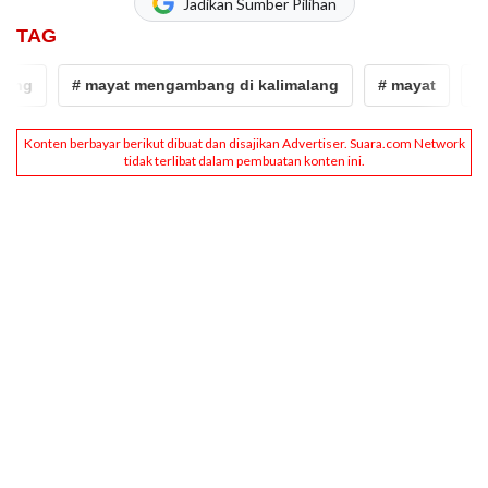
Jadikan Sumber Pilihan
TAG
ng
# mayat mengambang di kalimalang
# mayat
# Pe