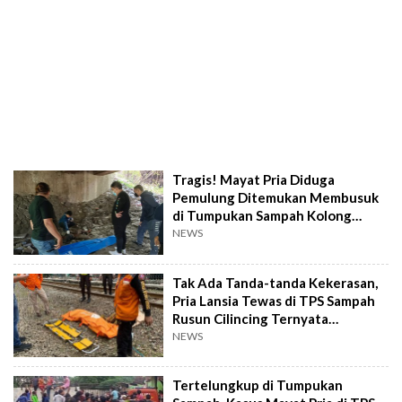
Tragis! Mayat Pria Diduga
Pemulung Ditemukan Membusuk
di Tumpukan Sampah Kolong
Jembatan Jalan Raya Cakung
NEWS
Tak Ada Tanda-tanda Kekerasan,
Pria Lansia Tewas di TPS Sampah
Rusun Cilincing Ternyata
Pemulung
NEWS
Tertelungkup di Tumpukan