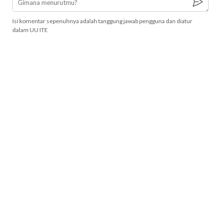
Isi komentar sepenuhnya adalah tanggung jawab pengguna dan diatur
dalam UU ITE