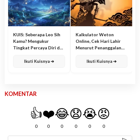
KUIS: Seberapa Leo Sih
Kalkulator Weton
Kamu? Mengukur
Online, Cek Hari Lahir
Tingkat Percaya Diri dan
Menurut Penanggalan
Karisma
Jawa
Ikuti Kuisnya ➔
Ikuti Kuisnya ➔
KOMENTAR
👍
❤️
😂
😧
😭
😡
0
0
0
0
0
0