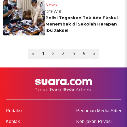
News
15:19 WIB
Polisi Tegaskan Tak Ada Ekskul
Menembak di Sekolah Harapan
Ibu Jaksel
«
1
2
3
4
5
»
Redaksi
Pedoman Media Siber
Kontak
Kebijakan Privasi