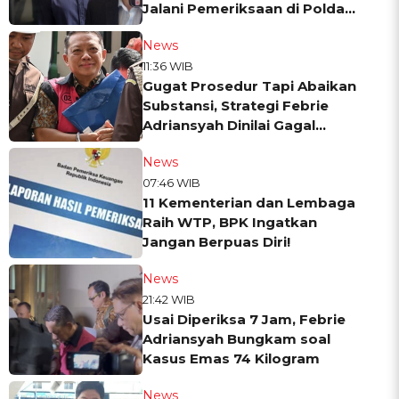
Jalani Pemeriksaan di Polda
Metro
News
11:36 WIB
Gugat Prosedur Tapi Abaikan
Substansi, Strategi Febrie
Adriansyah Dinilai Gagal
Yakinkan Publik
News
07:46 WIB
11 Kementerian dan Lembaga
Raih WTP, BPK Ingatkan
Jangan Berpuas Diri!
News
21:42 WIB
Usai Diperiksa 7 Jam, Febrie
Adriansyah Bungkam soal
Kasus Emas 74 Kilogram
News