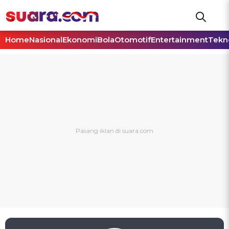
Home
Nasional
Ekonomi
Bola
Otomotif
Entertainment
Tekn