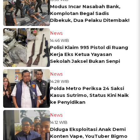
Modus Incar Nasabah Bank,
Komplotan Begal Sadis
Dibekuk, Dua Pelaku Ditembak!
News
14:46 WIB
Polisi Klaim 995 Pistol di Ruang
Kerja Eks Ketua Yayasan
Sekolah Jaksel Bukan Senpi
News
14:28 WIB
Polda Metro Periksa 24 Saksi
Kasus Sutrimo, Status Kini Naik
ke Penyidikan
News
14:12 WIB
Diduga Eksploitasi Anak Demi
Konten Vape, YouTuber Bigmo