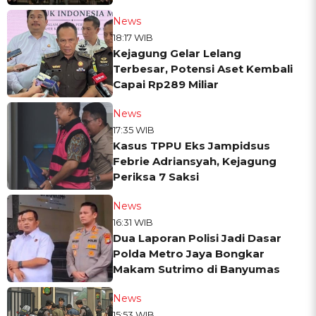
News
18:17 WIB
Kejagung Gelar Lelang
Terbesar, Potensi Aset Kembali
Capai Rp289 Miliar
News
17:35 WIB
Kasus TPPU Eks Jampidsus
Febrie Adriansyah, Kejagung
Periksa 7 Saksi
News
16:31 WIB
Dua Laporan Polisi Jadi Dasar
Polda Metro Jaya Bongkar
Makam Sutrimo di Banyumas
News
15:53 WIB