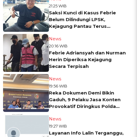
21:25 WIB
Saksi Kunci di Kasus Febrie
Belum Dilindungi LPSK,
Kejagung Pantau Terus
Keamanan Ferry Boboho
News
20:16 WIB
Febrie Adriansyah dan Nurman
Herin Diperiksa Kejagung
Secara Terpisah
News
19:56 WIB
Reka Dokumen Demi Bikin
Gaduh, 9 Pelaku Jasa Konten
Provokatif Diringkus Polda
Metro
News
19:27 WIB
Layanan Info Lalin Terganggu,