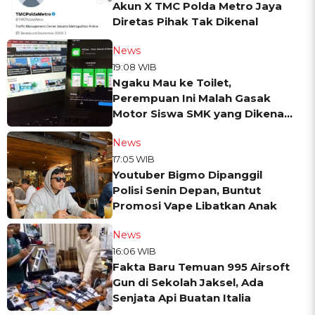
Akun X TMC Polda Metro Jaya
Diretas Pihak Tak Dikenal
News
19:08 WIB
Ngaku Mau ke Toilet,
Perempuan Ini Malah Gasak
Motor Siswa SMK yang Dikenal
Lewat MiChat
News
17:05 WIB
Youtuber Bigmo Dipanggil
Polisi Senin Depan, Buntut
Promosi Vape Libatkan Anak
News
16:06 WIB
Fakta Baru Temuan 995 Airsoft
Gun di Sekolah Jaksel, Ada
Senjata Api Buatan Italia