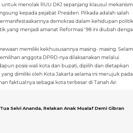
em untuk menolak RUU DKJ sepanjang klausul mekanism
ngsung kepada pejabat Presiden. Pilkada adalah salah
rmanifestasikannya demokrasi dalam kehidupan politi
litik yang menjadi amanat Reformasi '98 ini diubah deng
stimewaan memiliki kekhususannya masing- masing. Sela
a pemilihan anggota DPRD-nya dilaksanakan melalui
pun posisi wali kota dan bupati, dipilih dan dietapkan
 yang dimiliki oleh Kota Jakarta selama ini merujuk pada
han faktualnya sebagai kota terbesar di Tanah Air.
Tua Selvi Ananda, Relakan Anak Mualaf Demi Gibran