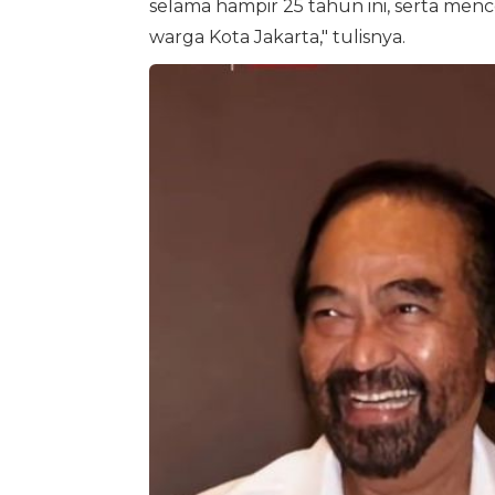
selama hampir 25 tahun ini, serta menc
warga Kota Jakarta," tulisnya.