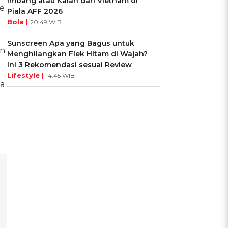
Imbang atau Kalah dari Vietnam di
e
Piala AFF 2026
Bola |
20:49 WIB
k
Sunscreen Apa yang Bagus untuk
an
Menghilangkan Flek Hitam di Wajah?
Ini 3 Rekomendasi sesuai Review
Lifestyle |
14:45 WIB
ma