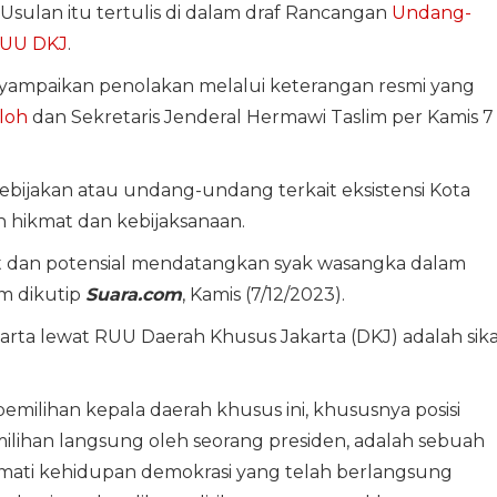
sulan itu tertulis di dalam draf Rancangan
Undang-
UU DKJ
.
ampaikan penolakan melalui keterangan resmi yang
loh
dan Sekretaris Jenderal Hermawi Taslim per Kamis 7
jakan atau undang-undang terkait eksistensi Kota
h hikmat dan kebijaksanaan.
 dan potensial mendatangkan syak wasangka dalam
em dikutip
Suara.com
, Kamis (7/12/2023).
rta lewat RUU Daerah Khusus Jakarta (DKJ) adalah sik
.
lihan kepala daerah khusus ini, khususnya posisi
lihan langsung oleh seorang presiden, adalah sebuah
mati kehidupan demokrasi yang telah berlangsung