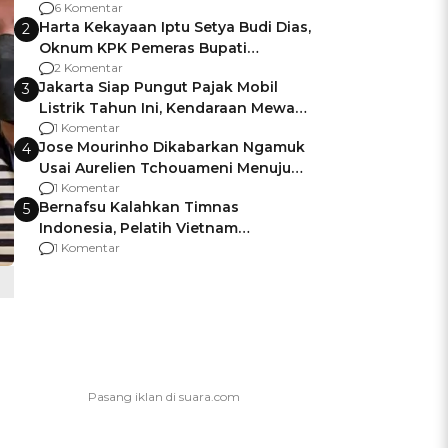
Gagalnya Negara Jamin Keamanan
6 Komentar
Harta Kekayaan Iptu Setya Budi Dias,
2
Oknum KPK Pemeras Bupati
Pemalang
2 Komentar
Jakarta Siap Pungut Pajak Mobil
3
Listrik Tahun Ini, Kendaraan Mewah
Kena hingga 75% PKB
1 Komentar
Jose Mourinho Dikabarkan Ngamuk
4
Usai Aurelien Tchouameni Menuju
Manchester United
1 Komentar
Bernafsu Kalahkan Timnas
5
Indonesia, Pelatih Vietnam
Berencana Pakai Jimat di Pakansari
1 Komentar