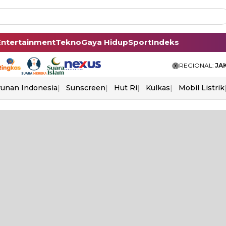
Entertainment
Tekno
Gaya Hidup
Sport
Indeks
REGIONAL:
JA
unan Indonesia
Sunscreen
Hut Ri
Kulkas
Mobil Listrik