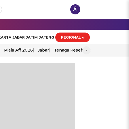
KARTA
JABAR
JATIM
JATENG
REGIONAL
›
Piala Aff 2026
Jabar
Tenaga Kesehatan
Ppad