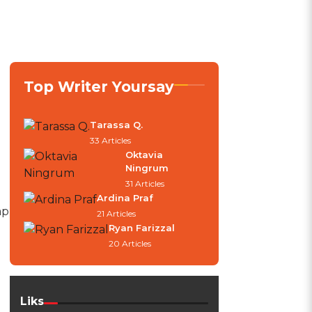
Top Writer Yoursay
Tarassa Q.
33 Articles
Oktavia
Ningrum
31 Articles
Ardina Praf
ap
21 Articles
Ryan Farizzal
20 Articles
Liks