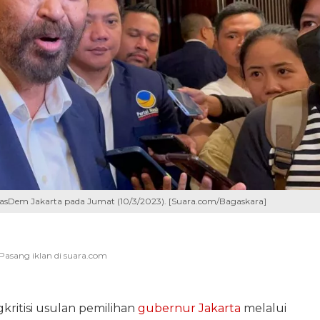
asDem Jakarta pada Jumat (10/3/2023). [Suara.com/Bagaskara]
ritisi usulan pemilihan
gubernur Jakarta
melalui