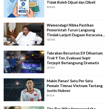
Tidak Boleh Dijual dan Dibeli
BISNIS
Wamendagri Ribka Pastikan
Pemerintah Turun Langsung
Tindak Lanjuti Dugaan Keracunan
Makanan Jayapura
NEWS
Tabrakan Beruntun Elf Dihantam
Truk 9 Ton, Evakuasi Sopir
Terjepit Berlangsung Dramatis
JATIM
Makin Panas! Satu Per Satu
Pemain Timnas Vietnam Tantang
Justin Hubner
BOLA
The Boy Who Harnessed the