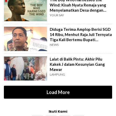
Wind: Kisah Nyata Remaja yang
Menyelamatkan Desa dengan
Kincir Angin
YOUR SAY
Diduga Terima Amplop Berisi SGD
14 Ribu, Menhut Raja Juli Ternyata
Tiga Kali Bertemu Bupati
Kuansing
NEWS
Lalat di Balik Pintu: Akhir Pilu
Kakek J dalam Kesunyian Gang
Mawar
LAMPUNG
Load More
Ikuti Kami