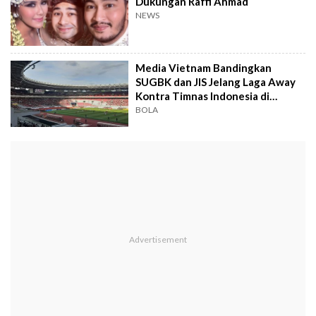
Dukungan Raffi Ahmad
NEWS
Media Vietnam Bandingkan
SUGBK dan JIS Jelang Laga Away
Kontra Timnas Indonesia di
Kualifikasi Piala Dunia 2026
BOLA