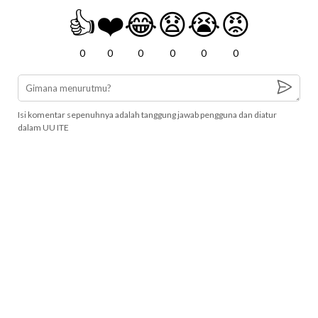
👍
❤️
😂
😧
😭
😡
0
0
0
0
0
0
Isi komentar sepenuhnya adalah tanggung jawab pengguna dan diatur
dalam UU ITE