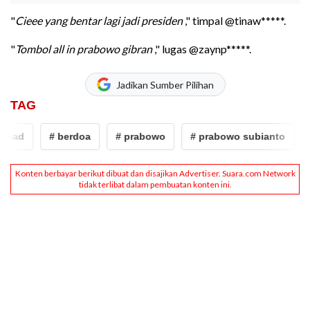
"
Cieee yang bentar lagi jadi presiden
," timpal @tinaw*****.
"
Tombol all in prabowo gibran
," lugas @zaynp*****.
Jadikan Sumber Pilihan
TAG
ad
# berdoa
# prabowo
# prabowo subianto
# t