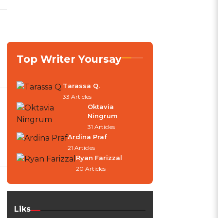
Top Writer Yoursay
Tarassa Q.
33 Articles
Oktavia
Ningrum
31 Articles
Ardina Praf
21 Articles
Ryan Farizzal
20 Articles
Liks