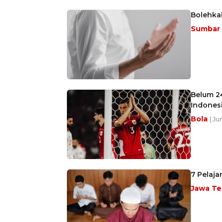
Bolehka
Sumbar
Belum 2
Indonesi
Bola
| Ju
7 Pelaja
Jawa T