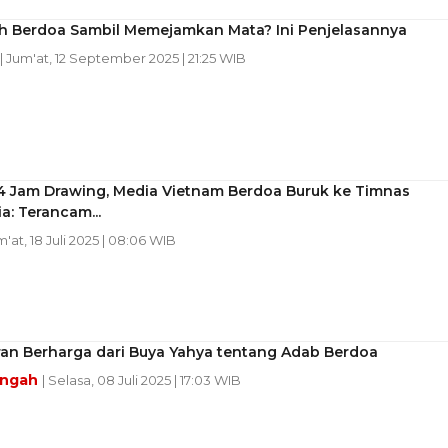
h Berdoa Sambil Memejamkan Mata? Ini Penjelasannya
| Jum'at, 12 September 2025 | 21:25 WIB
4 Jam Drawing, Media Vietnam Berdoa Buruk ke Timnas
a: Terancam...
m'at, 18 Juli 2025 | 08:06 WIB
ran Berharga dari Buya Yahya tentang Adab Berdoa
engah
| Selasa, 08 Juli 2025 | 17:03 WIB