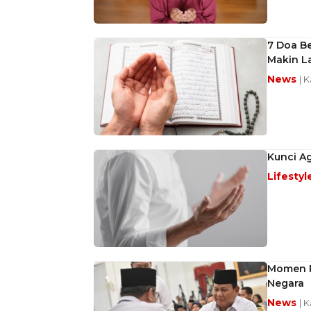
7 Doa Be
Makin L
News
| 
Kunci A
Lifestyl
Momen P
Negara
News
| 