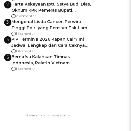
Harta Kekayaan Iptu Setya Budi Dias,
2
Oknum KPK Pemeras Bupati
Pemalang
2 Komentar
Mengenal Lisda Cancer, Perwira
3
Tinggi Polri yang Pensiun Tak Lama
Usai Jadi Brigjen
1 Komentar
PIP Termin II 2026 Kapan Cair? Ini
4
Jadwal Lengkap dan Cara Ceknya
agar Dana Tidak Hangus!
1 Komentar
Bernafsu Kalahkan Timnas
5
Indonesia, Pelatih Vietnam
Berencana Pakai Jimat di Pakansari
1 Komentar