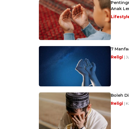
Pentingn
Anak Le
Lifestyl
7 Manfaa
Religi
| 
Boleh D
Religi
| 