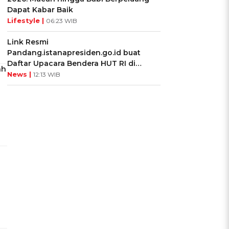
Dapat Kabar Baik
Lifestyle |
06:23 WIB
Link Resmi
Pandang.istanapresiden.go.id buat
Daftar Upacara Bendera HUT RI di
ah
Istana Negara
News |
12:13 WIB