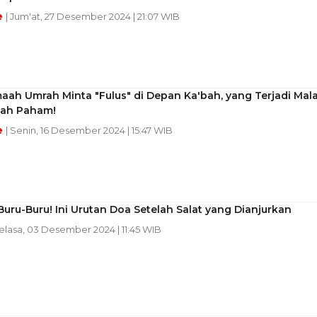
e
| Jum'at, 27 Desember 2024 | 21:07 WIB
maah Umrah Minta "Fulus" di Depan Ka'bah, yang Terjadi Mal
lah Paham!
e
| Senin, 16 Desember 2024 | 15:47 WIB
uru-Buru! Ini Urutan Doa Setelah Salat yang Dianjurkan
Selasa, 03 Desember 2024 | 11:45 WIB