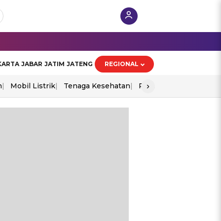
KARTA
JABAR
JATIM
JATENG
REGIONAL
›
n
Mobil Listrik
Tenaga Kesehatan
Perang As-Iran
Ekon