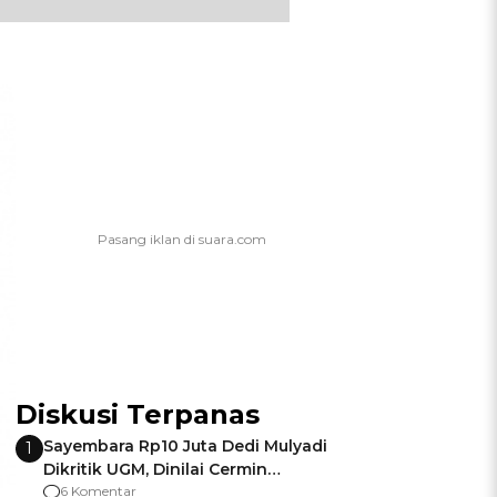
Diskusi Terpanas
Sayembara Rp10 Juta Dedi Mulyadi
1
Dikritik UGM, Dinilai Cermin
Gagalnya Negara Jamin Keamanan
6 Komentar