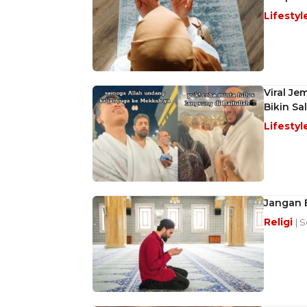
Lifestyl
Viral Je
Bikin Sa
Lifestyl
Jangan B
Religi
| 