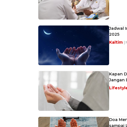
Jadwal 
2025
Kaltim
|
Kapan D
Jangan 
Lifestyl
Doa Men
sampai 