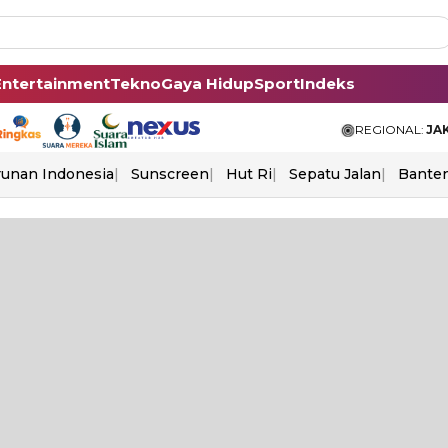
Entertainment
Tekno
Gaya Hidup
Sport
Indeks
REGIONAL:
JA
unan Indonesia
Sunscreen
Hut Ri
Sepatu Jalan
Bante