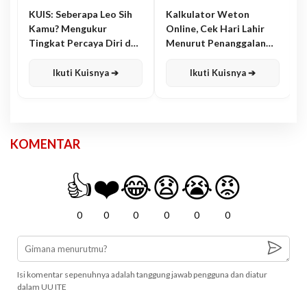
KUIS: Seberapa Leo Sih
Kalkulator Weton
Kamu? Mengukur
Online, Cek Hari Lahir
Tingkat Percaya Diri dan
Menurut Penanggalan
Karisma
Jawa
Ikuti Kuisnya ➔
Ikuti Kuisnya ➔
KOMENTAR
👍
❤️
😂
😧
😭
😡
0
0
0
0
0
0
Isi komentar sepenuhnya adalah tanggung jawab pengguna dan diatur
dalam UU ITE