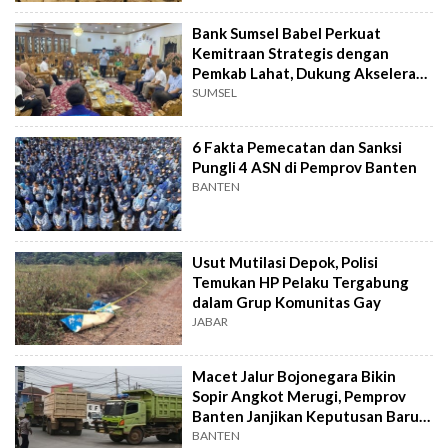
Bank Sumsel Babel Perkuat
Kemitraan Strategis dengan
Pemkab Lahat, Dukung Akselerasi
Ekonomi Daerah
SUMSEL
6 Fakta Pemecatan dan Sanksi
Pungli 4 ASN di Pemprov Banten
BANTEN
Usut Mutilasi Depok, Polisi
Temukan HP Pelaku Tergabung
dalam Grup Komunitas Gay
JABAR
Macet Jalur Bojonegara Bikin
Sopir Angkot Merugi, Pemprov
Banten Janjikan Keputusan Baru 4
Hari Lagi
BANTEN