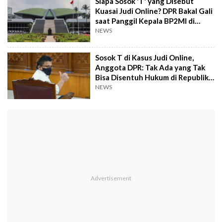
Siapa Sosok 'T' yang Disebut
Kuasai Judi Online? DPR Bakal Gali
saat Panggil Kepala BP2MI di
Rapat Tertutup
NEWS
Sosok T di Kasus Judi Online,
Anggota DPR: Tak Ada yang Tak
Bisa Disentuh Hukum di Republik
Ini, Sambo Aja Bisa!
NEWS