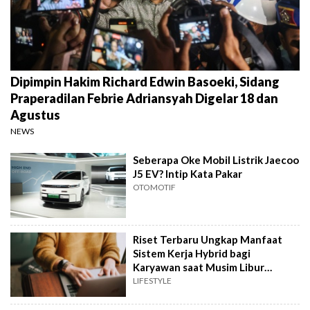
Dipimpin Hakim Richard Edwin Basoeki, Sidang
Praperadilan Febrie Adriansyah Digelar 18 dan
Agustus
NEWS
Seberapa Oke Mobil Listrik Jaecoo
J5 EV? Intip Kata Pakar
OTOMOTIF
Riset Terbaru Ungkap Manfaat
Sistem Kerja Hybrid bagi
Karyawan saat Musim Libur
Sekolah
LIFESTYLE