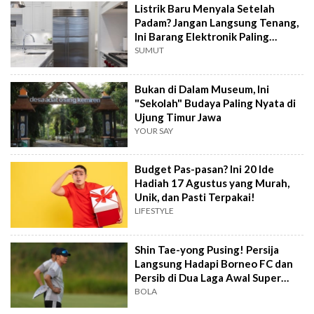
Listrik Baru Menyala Setelah
Padam? Jangan Langsung Tenang,
Ini Barang Elektronik Paling
Rawan Rusak
SUMUT
Bukan di Dalam Museum, Ini
"Sekolah" Budaya Paling Nyata di
Ujung Timur Jawa
YOUR SAY
Budget Pas-pasan? Ini 20 Ide
Hadiah 17 Agustus yang Murah,
Unik, dan Pasti Terpakai!
LIFESTYLE
Shin Tae-yong Pusing! Persija
Langsung Hadapi Borneo FC dan
Persib di Dua Laga Awal Super
League
BOLA