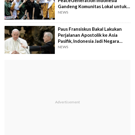
PeaceGeneration Indonesia
Gandeng Komunitas Lokal untuk
Atasi Isu Intoleransi
NEWS
Paus Fransiskus Bakal Lakukan
Perjalanan Apostolik ke Asia
Pasifik, Indonesia Jadi Negara
Pertama yang Dikunjungi
NEWS