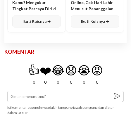
Kamu? Mengukur
Online, Cek Hari Lahir
Tingkat Percaya Diri dan
Menurut Penanggalan
Karisma
Jawa
Ikuti Kuisnya ➔
Ikuti Kuisnya ➔
KOMENTAR
👍
❤️
😂
😧
😭
😡
0
0
0
0
0
0
Isi komentar sepenuhnya adalah tanggung jawab pengguna dan diatur
dalam UU ITE