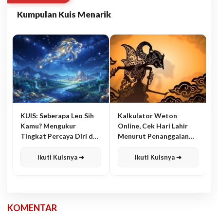
Kumpulan Kuis Menarik
KUIS: Seberapa Leo Sih
Kalkulator Weton
Kamu? Mengukur
Online, Cek Hari Lahir
Tingkat Percaya Diri dan
Menurut Penanggalan
Karisma
Jawa
Ikuti Kuisnya ➔
Ikuti Kuisnya ➔
KOMENTAR