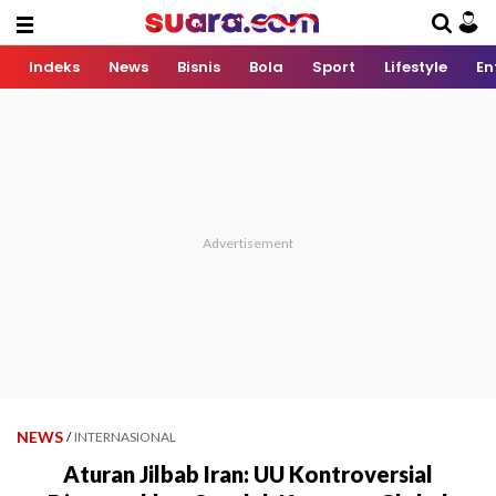
Indeks
News
Bisnis
Bola
Sport
Lifestyle
En
NEWS
/
INTERNASIONAL
Aturan Jilbab Iran: UU Kontroversial