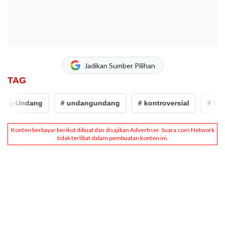
Jadikan Sumber Pilihan
TAG
-Undang
# undangundang
# kontroversial
# hijab