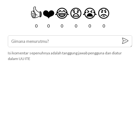
👍
❤️
😂
😧
😭
😡
0
0
0
0
0
0
Isi komentar sepenuhnya adalah tanggung jawab pengguna dan diatur
dalam UU ITE