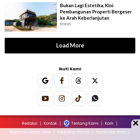
Bukan Lagi Estetika, Kini
Pembangunan Properti Bergeser
ke Arah Keberlanjutan
BISNIS
Load More
Ikuti Kami
Redaksi
Kontak
Tentang Kami
Karir
Pedoman Media Siber
Kebijakan Privasi
Saran Dan Kritik