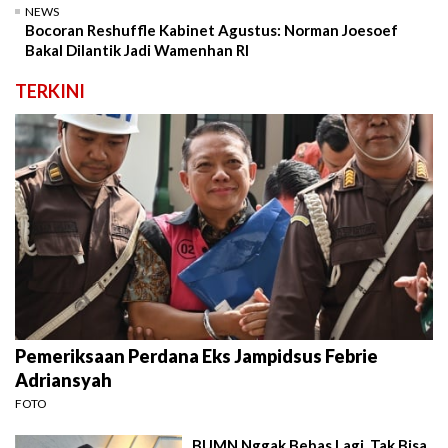
NEWS
Bocoran Reshuffle Kabinet Agustus: Norman Joesoef
Bakal Dilantik Jadi Wamenhan RI
TERKINI
Pemeriksaan Perdana Eks Jampidsus Febrie
Adriansyah
FOTO
BUMN Nggak Bebas Lagi, Tak Bisa