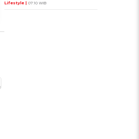
Lifestyle |
07:10 WIB