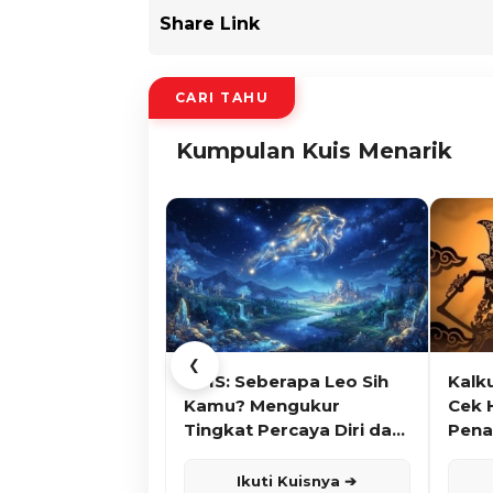
Share Link
CARI TAHU
Kumpulan Kuis Menarik
❮
KUIS: Seberapa Leo Sih
Kalk
Kamu? Mengukur
Cek 
Tingkat Percaya Diri dan
Pena
Karisma
Ikuti Kuisnya ➔