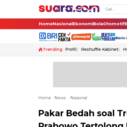
Home
Nasional
Ekonomi
Bola
Otomotif
Trending
Profil
Reshuffle Kabinet
H
Home
News
Nasional
Pakar Bedah soal T
Prabowo Tertolong I