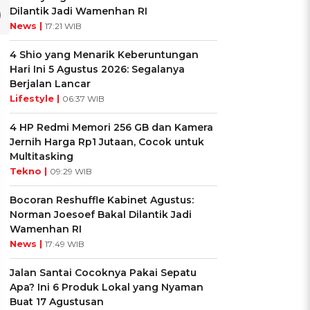
Dilantik Jadi Wamenhan RI
News |
17:21 WIB
4 Shio yang Menarik Keberuntungan
Hari Ini 5 Agustus 2026: Segalanya
Berjalan Lancar
Lifestyle |
06:37 WIB
4 HP Redmi Memori 256 GB dan Kamera
Jernih Harga Rp1 Jutaan, Cocok untuk
Multitasking
Tekno |
09:29 WIB
Bocoran Reshuffle Kabinet Agustus:
Norman Joesoef Bakal Dilantik Jadi
Wamenhan RI
UIS: Sepatu Mana yang
KUIS: Seberapa Kenal
News |
17:49 WIB
Cocok dengan
Kamu dengan Si Zodiak
Kepribadianmu?
Cancer?
Jalan Santai Cocoknya Pakai Sepatu
Apa? Ini 6 Produk Lokal yang Nyaman
Buat 17 Agustusan
Ikuti Kuisnya ➔
Ikuti Kuisnya ➔