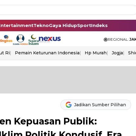
Entertainment
Tekno
Gaya Hidup
Sport
Indeks
REGIONAL:
JA
ut Ri
Pemain Keturunan Indonesia
Hp Murah
Jogja
Shi
Jadikan Sumber Pilihan
ren Kepuasan Publik:
klim Politik Kondusif, Era