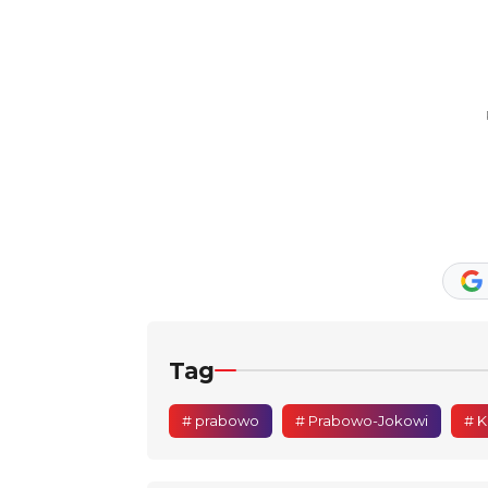
Tag
# prabowo
# Prabowo-Jokowi
# K