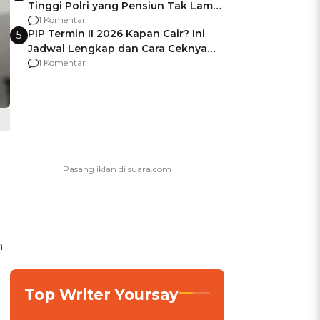
Tinggi Polri yang Pensiun Tak Lama
Usai Jadi Brigjen
1 Komentar
PIP Termin II 2026 Kapan Cair? Ini
5
Jadwal Lengkap dan Cara Ceknya
agar Dana Tidak Hangus!
1 Komentar
.
Top Writer Yoursay