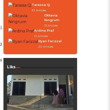
Tarassa Q.
33 Articles
Oktavia
Ningrum
31 Articles
).
Ardina Praf
21 Articles
Ryan Farizzal
ng
20 Articles
si
Liks