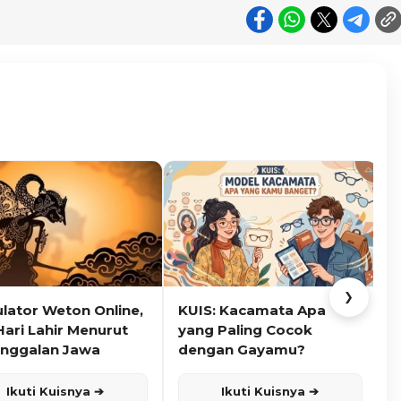
❯
ulator Weton Online,
KUIS: Kacamata Apa
K
Hari Lahir Menurut
yang Paling Cocok
nggalan Jawa
dengan Gayamu?
Ikuti Kuisnya ➔
Ikuti Kuisnya ➔