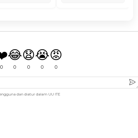
❤️
😂
😧
😭
😡
0
0
0
0
0
engguna dan diatur dalam UU ITE