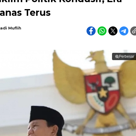
Panas Terus
adi Muflih
Perbesar