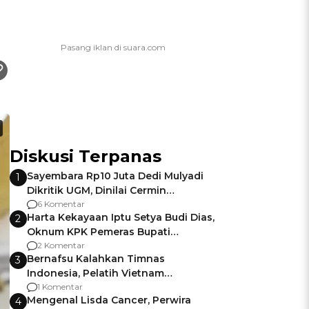
Diskusi Terpanas
Sayembara Rp10 Juta Dedi Mulyadi
1
Dikritik UGM, Dinilai Cermin
Gagalnya Negara Jamin Keamanan
6 Komentar
Harta Kekayaan Iptu Setya Budi Dias,
2
Oknum KPK Pemeras Bupati
Pemalang
2 Komentar
Bernafsu Kalahkan Timnas
3
Indonesia, Pelatih Vietnam
Berencana Pakai Jimat di Pakansari
1 Komentar
Mengenal Lisda Cancer, Perwira
4