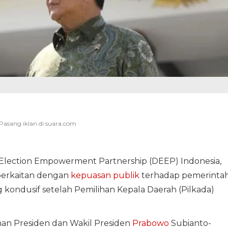
Election Empowerment Partnership (DEEP) Indonesia,
k berkaitan dengan
kepuasan publik
terhadap pemerintah
ang kondusif setelah Pemilihan Kepala Daerah (Pilkada)
an Presiden dan Wakil Presiden
Prabowo
Subianto-