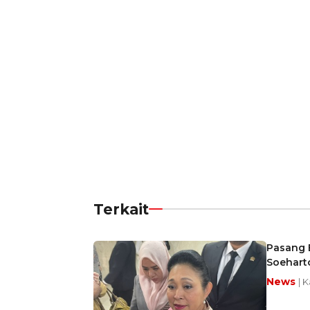
Terkait
Pasang 
Soehart
News
| 