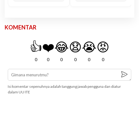
KOMENTAR
👍
❤️
😂
😧
😭
😡
0
0
0
0
0
0
Isi komentar sepenuhnya adalah tanggung jawab pengguna dan diatur
dalam UU ITE