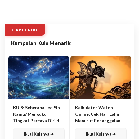
CARI TAHU
Kumpulan Kuis Menarik
KUIS: Seberapa Leo Sih
Kalkulator Weton
Kamu? Mengukur
Online, Cek Hari Lahir
Tingkat Percaya Diri dan
Menurut Penanggalan
Karisma
Jawa
Ikuti Kuisnya ➔
Ikuti Kuisnya ➔