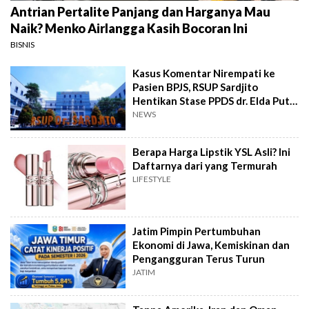
Antrian Pertalite Panjang dan Harganya Mau
Naik? Menko Airlangga Kasih Bocoran Ini
BISNIS
Kasus Komentar Nirempati ke
Pasien BPJS, RSUP Sardjito
Hentikan Stase PPDS dr. Elda Putri
Rahardini
NEWS
Berapa Harga Lipstik YSL Asli? Ini
Daftarnya dari yang Termurah
LIFESTYLE
Jatim Pimpin Pertumbuhan
Ekonomi di Jawa, Kemiskinan dan
Pengangguran Terus Turun
JATIM