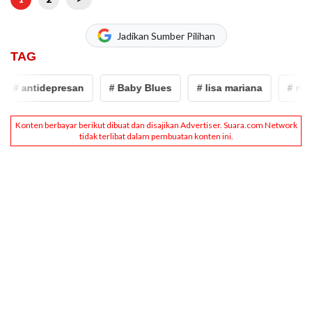
Jadikan Sumber Pilihan
TAG
# antidepresan
# Baby Blues
# lisa mariana
# ridwa