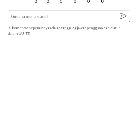
0
0
0
0
0
0
Isi komentar sepenuhnya adalah tanggung jawab pengguna dan diatur
dalam UU ITE