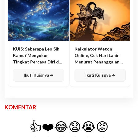
KUIS: Seberapa Leo Sih
Kalkulator Weton
Kamu? Mengukur
Online, Cek Hari Lahir
Tingkat Percaya Diri dan
Menurut Penanggalan
Karisma
Jawa
Ikuti Kuisnya ➔
Ikuti Kuisnya ➔
KOMENTAR
👍
❤️
😂
😧
😭
😡