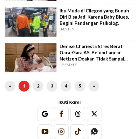
Ibu Muda di Cilegon yang Bunuh
Diri Bisa Jadi Karena Baby Blues,
Begini Pandangan Psikolog.
BANTEN
Denise Chariesta Stres Berat
Gara-Gara ASI Belum Lancar,
Netizen Doakan Tidak Sampai
Baby Blues
LIFESTYLE
«
1
2
3
4
5
»
Ikuti Kami