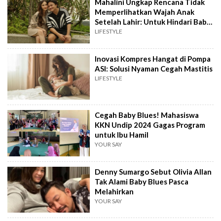
Mahalini Ungkap Rencana Tidak
Memperlihatkan Wajah Anak
Setelah Lahir: Untuk Hindari Baby
Blues?
LIFESTYLE
Inovasi Kompres Hangat di Pompa
ASI: Solusi Nyaman Cegah Mastitis
LIFESTYLE
Cegah Baby Blues! Mahasiswa
KKN Undip 2024 Gagas Program
untuk Ibu Hamil
YOUR SAY
Denny Sumargo Sebut Olivia Allan
Tak Alami Baby Blues Pasca
Melahirkan
YOUR SAY