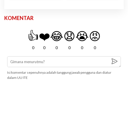
KOMENTAR
👍
❤️
😂
😧
😭
😡
0
0
0
0
0
0
Isi komentar sepenuhnya adalah tanggung jawab pengguna dan diatur
dalam UU ITE