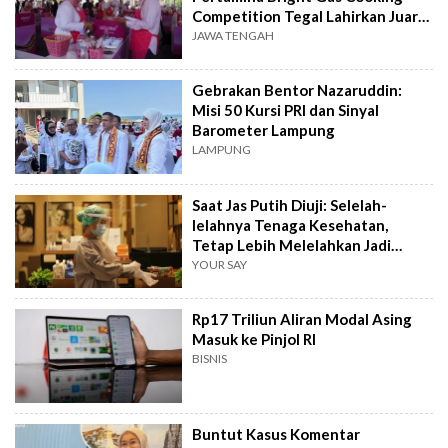
Competition Tegal Lahirkan Juara
Baru
JAWA TENGAH
Gebrakan Bentor Nazaruddin:
Misi 50 Kursi PRI dan Sinyal
Barometer Lampung
LAMPUNG
Saat Jas Putih Diuji: Selelah-
lelahnya Tenaga Kesehatan,
Tetap Lebih Melelahkan Jadi
Pasien
YOUR SAY
Rp17 Triliun Aliran Modal Asing
Masuk ke Pinjol RI
BISNIS
Buntut Kasus Komentar