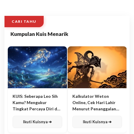
CARI TAHU
Kumpulan Kuis Menarik
KUIS: Seberapa Leo Sih
Kalkulator Weton
Kamu? Mengukur
Online, Cek Hari Lahir
Tingkat Percaya Diri dan
Menurut Penanggalan
Karisma
Jawa
Ikuti Kuisnya ➔
Ikuti Kuisnya ➔