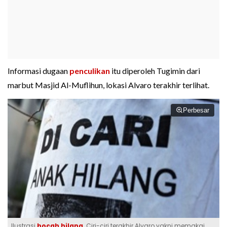
Informasi dugaan
penculikan
itu diperoleh Tugimin dari
marbut Masjid Al-Muflihun, lokasi Alvaro terakhir terlihat.
Perbesar
Ilustrasi
bocah hilang
. Ciri-ciri terakhir Alvaro yakni memakai