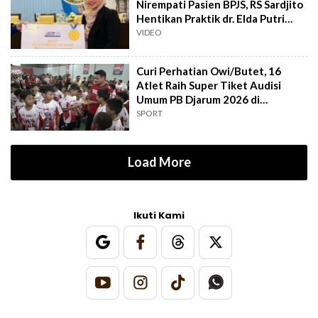
Nirempati Pasien BPJS, RS Sardjito
Hentikan Praktik dr. Elda Putri
Rahard
VIDEO
Curi Perhatian Owi/Butet, 16
Atlet Raih Super Tiket Audisi
Umum PB Djarum 2026 di
Makassar
SPORT
Load More
Ikuti Kami