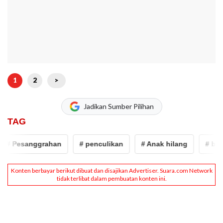
1
2
>
Jadikan Sumber Pilihan
TAG
# Pesanggrahan
# penculikan
# Anak hilang
# bocah