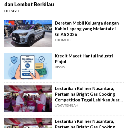
dan Lembut Berkilau
LIFESTYLE
Deretan Mobil Keluarga dengan
Kabin Lapang yang Melantai di
GIIAS 2026
OTOMOTIF
Kredit Macet Hantui Industri
Pinjol
BISNIS
Lestarikan Kuliner Nusantara,
Pertamina Bright Gas Cooking
Competition Tegal Lahirkan Juara
Baru
JAWA TENGAH
Lestarikan Kuliner Nusantara,
Pertamina Bright Gas Cooking