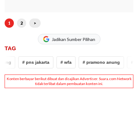
1
2
>
Jadikan Sumber Pilihan
TAG
nung
# pns jakarta
# wfa
# pramono anung
# pn