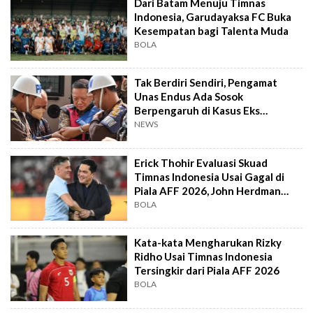
Dari Batam Menuju Timnas
Indonesia, Garudayaksa FC Buka
Kesempatan bagi Talenta Muda
BOLA
Tak Berdiri Sendiri, Pengamat
Unas Endus Ada Sosok
Berpengaruh di Kasus Eks
Jampidsus
NEWS
Erick Thohir Evaluasi Skuad
Timnas Indonesia Usai Gagal di
Piala AFF 2026, John Herdman
Out?
BOLA
Kata-kata Mengharukan Rizky
Ridho Usai Timnas Indonesia
Tersingkir dari Piala AFF 2026
BOLA