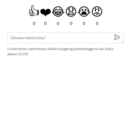
👍
❤️
😂
😧
😭
😡
0
0
0
0
0
0
Isi komentar sepenuhnya adalah tanggung jawab pengguna dan diatur
dalam UU ITE