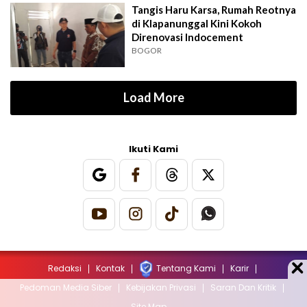
Tangis Haru Karsa, Rumah Reotnya
di Klapanunggal Kini Kokoh
Direnovasi Indocement
BOGOR
Load More
Ikuti Kami
Redaksi
Kontak
Tentang Kami
Karir
Pedoman Media Siber
Kebijakan Privasi
Saran Dan Kritik
Site Map