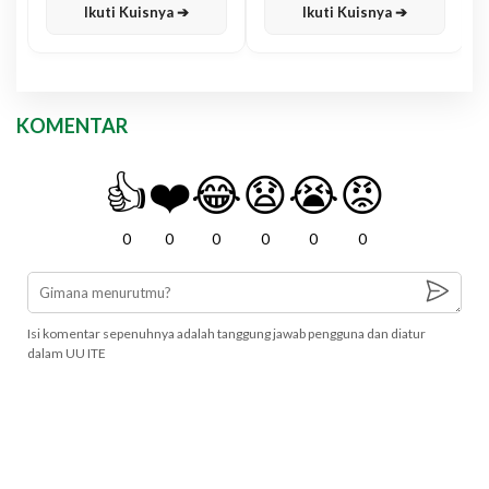
Ikuti Kuisnya ➔
Ikuti Kuisnya ➔
KOMENTAR
👍
❤️
😂
😧
😭
😡
0
0
0
0
0
0
Isi komentar sepenuhnya adalah tanggung jawab pengguna dan diatur
dalam UU ITE