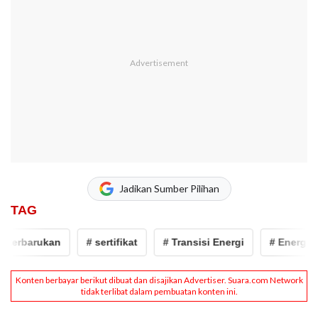
Jadikan Sumber Pilihan
TAG
 terbarukan
# sertifikat
# Transisi Energi
# Energi te