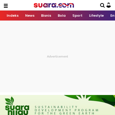
Indeks
News
Bisnis
Bola
Sport
Lifestyle
En