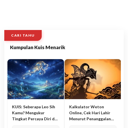
CARI TAHU
Kumpulan Kuis Menarik
KUIS: Seberapa Leo Sih
Kalkulator Weton
Kamu? Mengukur
Online, Cek Hari Lahir
Tingkat Percaya Diri dan
Menurut Penanggalan
Karisma
Jawa