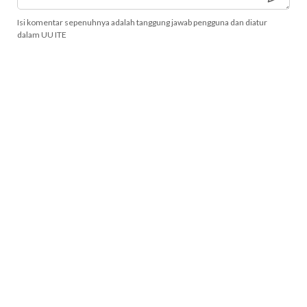
Isi komentar sepenuhnya adalah tanggung jawab pengguna dan diatur
dalam UU ITE