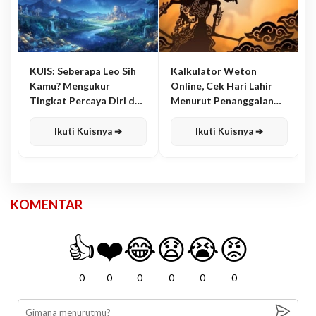
KUIS: Seberapa Leo Sih
Kalkulator Weton
Kamu? Mengukur
Online, Cek Hari Lahir
Tingkat Percaya Diri dan
Menurut Penanggalan
Karisma
Jawa
Ikuti Kuisnya ➔
Ikuti Kuisnya ➔
KOMENTAR
👍
❤️
😂
😧
😭
😡
0
0
0
0
0
0