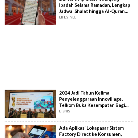
Ibadah Selama Ramadan, Lengkap
Jadwal Shalat hingga Al-Quran
Digital
LIFESTYLE
2024 Jadi Tahun Kelima
Penyelenggaraan Innovillage,
Telkom Buka Kesempatan Bagi
Para Mahasiswa Berjiwa Sosial
BISNIS
Tinggi
Ada Aplikasi Lokapasar Sistem
Factory Direct ke Konsumen,