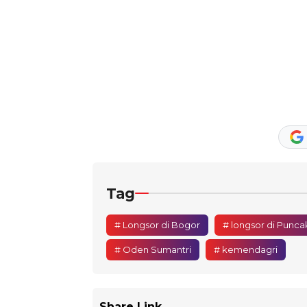
Tag
# Longsor di Bogor
# longsor di Punc
# Oden Sumantri
# kemendagri
Share Link