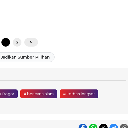
1
2
>
Jadikan Sumber Pilihan
ak Bogor
# bencana alam
# korban longsor