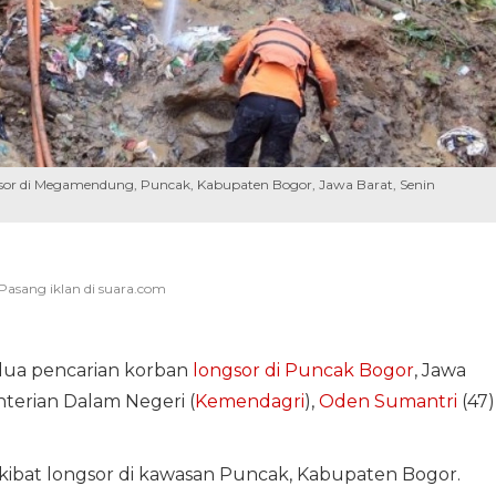
or di Megamendung, Puncak, Kabupaten Bogor, Jawa Barat, Senin
dua pencarian korban
longsor di Puncak Bogor
, Jawa
erian Dalam Negeri (
Kemendagri
),
Oden Sumantri
(47)
akibat longsor di kawasan Puncak, Kabupaten Bogor.