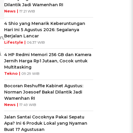
Dilantik Jadi Wamenhan RI
News |
17:21 WIB
4 Shio yang Menarik Keberuntungan
Hari Ini 5 Agustus 2026: Segalanya
Berjalan Lancar
n,
Lifestyle |
06:37 WIB
.
4 HP Redmi Memori 256 GB dan Kamera
Jernih Harga Rp1 Jutaan, Cocok untuk
Multitasking
Tekno |
09:29 WIB
Bocoran Reshuffle Kabinet Agustus:
Norman Joesoef Bakal Dilantik Jadi
Wamenhan RI
News |
17:49 WIB
Jalan Santai Cocoknya Pakai Sepatu
Apa? Ini 6 Produk Lokal yang Nyaman
Buat 17 Agustusan