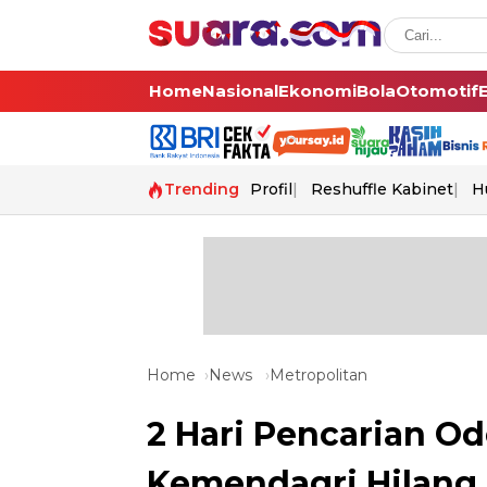
Home
Nasional
Ekonomi
Bola
Otomotif
Trending
Profil
Reshuffle Kabinet
H
Home
News
Metropolitan
2 Hari Pencarian O
Kemendagri Hilang 