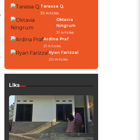
Tarassa Q.
33 Articles
n
Oktavia
Ningrum
31 Articles
Ardina Praf
21 Articles
Ryan Farizzal
.
20 Articles
Liks