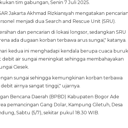
akukan tim gabungan, Senin 7 Juli 2025.
r SAR Jakarta Akhmad Rizkiansyah mengatakan pencaria
sonel menjadi dua Search and Rescue Unit (SRU).
ihan dan pencarian di lokasi longsor, sedangkan SRU
arena ada dugaan korban terbawa arus sungai," katanya.
 hari kedua ini menghadapi kendala berupa cuaca buruk
t debit air sungai meningkat sehingga membahayakan
Sungai Ciesek.
t dengan sungai sehingga kemungkinan korban terbawa
debit airnya sangat tinggi," ujarnya.
ngan Bencana Daerah (BPBD) Kabupaten Bogor Ade
 area pemancingan Gang Dolar, Kampung Ciletuh, Desa
ng, Sabtu (5/7), sekitar pukul 18.30 WIB.