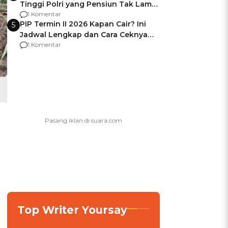
Tinggi Polri yang Pensiun Tak Lama
Usai Jadi Brigjen
1 Komentar
PIP Termin II 2026 Kapan Cair? Ini
5
Jadwal Lengkap dan Cara Ceknya
agar Dana Tidak Hangus!
1 Komentar
Top Writer Yoursay