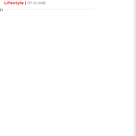
Lifestyle |
07:10 WIB
n