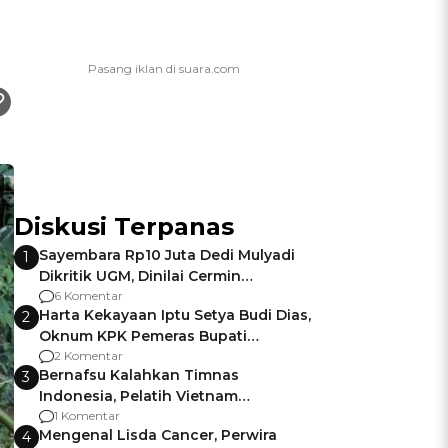
Diskusi Terpanas
Sayembara Rp10 Juta Dedi Mulyadi
1
Dikritik UGM, Dinilai Cermin
Gagalnya Negara Jamin Keamanan
6 Komentar
Harta Kekayaan Iptu Setya Budi Dias,
2
Oknum KPK Pemeras Bupati
Pemalang
2 Komentar
Bernafsu Kalahkan Timnas
3
Indonesia, Pelatih Vietnam
Berencana Pakai Jimat di Pakansari
1 Komentar
Mengenal Lisda Cancer, Perwira
4