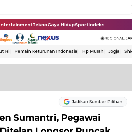
Entertainment
Tekno
Gaya Hidup
Sport
Indeks
REGIONAL:
JA
ut Ri
Pemain Keturunan Indonesia
Hp Murah
Jogja
Shi
Jadikan Sumber Pilihan
den Sumantri, Pegawai
Ditelan Longsor Puncak