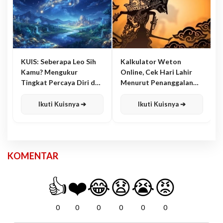
KUIS: Seberapa Leo Sih
Kalkulator Weton
Kamu? Mengukur
Online, Cek Hari Lahir
Tingkat Percaya Diri dan
Menurut Penanggalan
Karisma
Jawa
Ikuti Kuisnya ➔
Ikuti Kuisnya ➔
KOMENTAR
👍
❤️
😂
😧
😭
😡
0
0
0
0
0
0