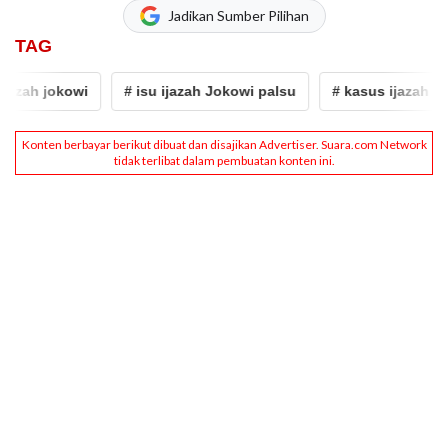
Jadikan Sumber Pilihan
TAG
h jokowi
# isu ijazah Jokowi palsu
# kasus ijazah jokowi