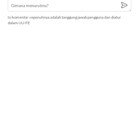
Isi komentar sepenuhnya adalah tanggung jawab pengguna dan diatur
dalam UU ITE