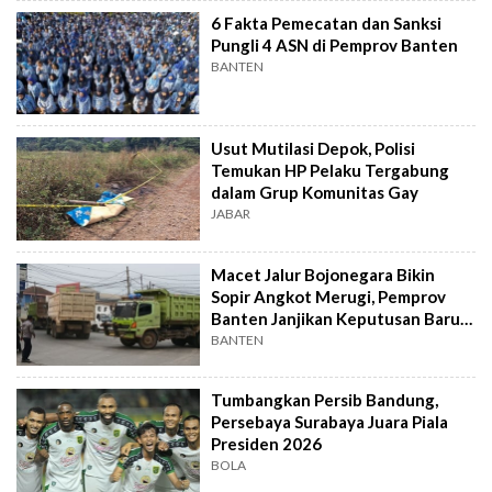
6 Fakta Pemecatan dan Sanksi
Pungli 4 ASN di Pemprov Banten
BANTEN
Usut Mutilasi Depok, Polisi
Temukan HP Pelaku Tergabung
dalam Grup Komunitas Gay
JABAR
Macet Jalur Bojonegara Bikin
Sopir Angkot Merugi, Pemprov
Banten Janjikan Keputusan Baru 4
Hari Lagi
BANTEN
Tumbangkan Persib Bandung,
Persebaya Surabaya Juara Piala
Presiden 2026
BOLA