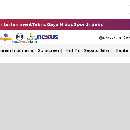
Entertainment
Tekno
Gaya Hidup
Sport
Indeks
REGIONAL:
JA
unan Indonesia
Sunscreen
Hut Ri
Sepatu Jalan
Bante