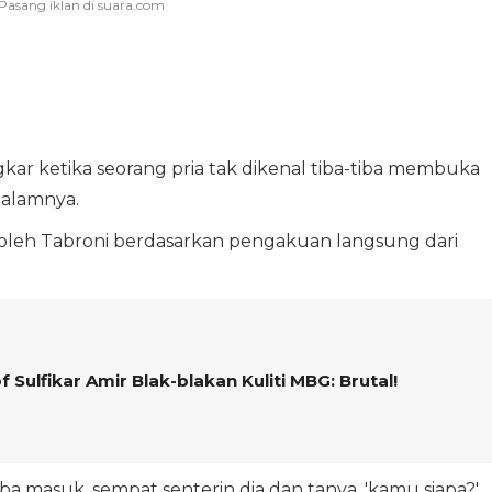
kar ketika seorang pria tak dikenal tiba-tiba membuka
dalamnya.
i oleh Tabroni berdasarkan pengakuan langsung dari
f Sulfikar Amir Blak-blakan Kuliti MBG: Brutal!
tiba masuk, sempat senterin dia dan tanya, 'kamu siapa?'