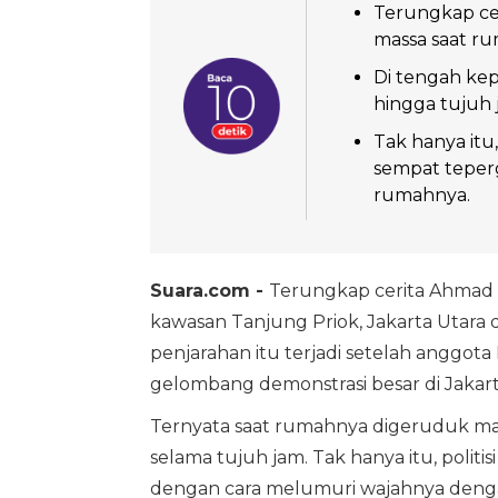
Terungkap cer
massa saat ru
Di tengah kep
hingga tujuh
Tak hanya itu
sempat teperg
rumahnya.
Suara.com -
Terungkap cerita Ahmad
kawasan Tanjung Priok, Jakarta Utara d
penjarahan itu terjadi setelah anggot
gelombang demonstrasi besar di Jakar
Ternyata saat rumahnya digeruduk mas
selama tujuh jam. Tak hanya itu, poli
dengan cara melumuri wajahnya dengan 