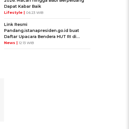
2026: Macan hingga Babi Berpeluang
Dapat Kabar Baik
Lifestyle |
06:23 WIB
Link Resmi
Pandang.istanapresiden.go.id buat
Daftar Upacara Bendera HUT RI di
Istana Negara
News |
12:13 WIB