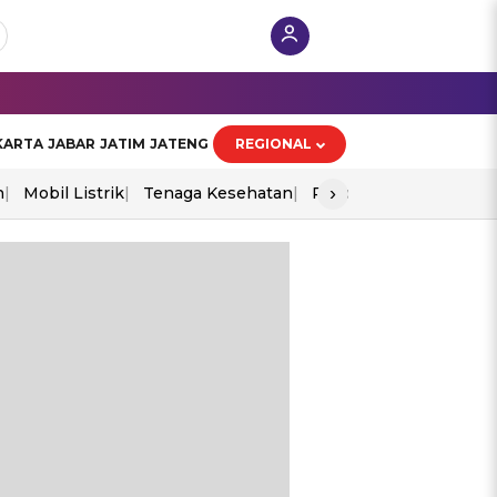
KARTA
JABAR
JATIM
JATENG
REGIONAL
›
n
Mobil Listrik
Tenaga Kesehatan
Piala Aff 2026
Ekono