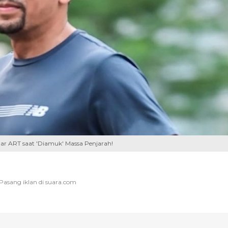
r ART saat 'Diamuk' Massa Penjarah!