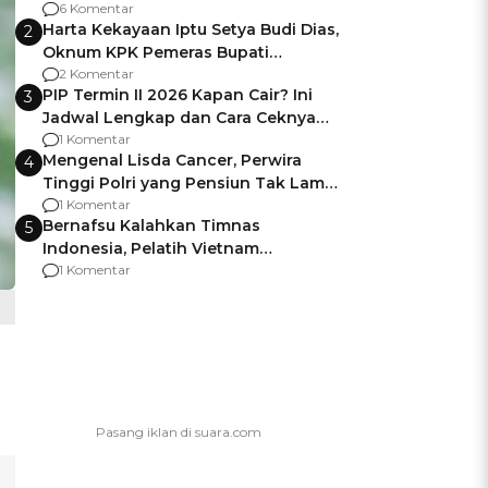
Gagalnya Negara Jamin Keamanan
6 Komentar
Harta Kekayaan Iptu Setya Budi Dias,
2
Oknum KPK Pemeras Bupati
Pemalang
2 Komentar
PIP Termin II 2026 Kapan Cair? Ini
3
Jadwal Lengkap dan Cara Ceknya
agar Dana Tidak Hangus!
1 Komentar
Mengenal Lisda Cancer, Perwira
4
Tinggi Polri yang Pensiun Tak Lama
Usai Jadi Brigjen
1 Komentar
Bernafsu Kalahkan Timnas
5
Indonesia, Pelatih Vietnam
Berencana Pakai Jimat di Pakansari
1 Komentar