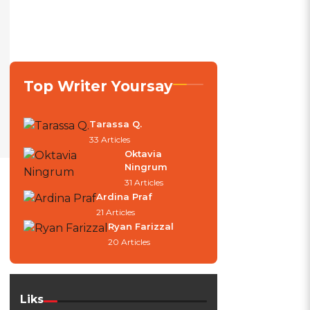
Top Writer Yoursay
Tarassa Q.
33 Articles
Oktavia
Ningrum
31 Articles
Ardina Praf
21 Articles
Ryan Farizzal
20 Articles
Liks