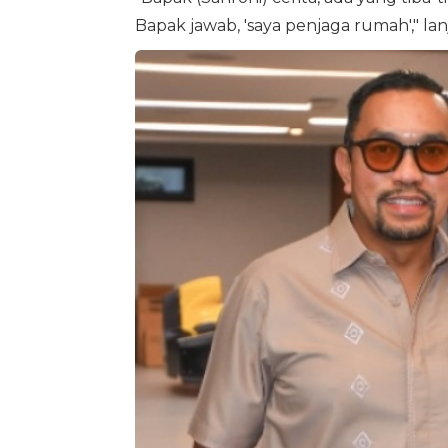
Bapak jawab, 'saya penjaga rumah'," lan