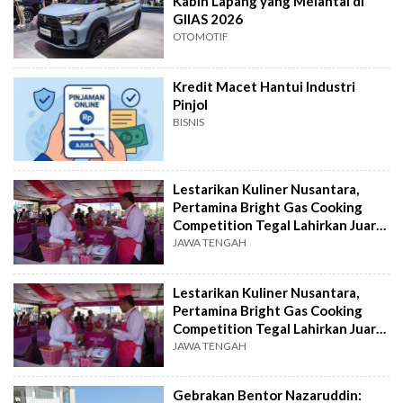
Kabin Lapang yang Melantai di
GIIAS 2026
OTOMOTIF
Kredit Macet Hantui Industri
Pinjol
BISNIS
Lestarikan Kuliner Nusantara,
Pertamina Bright Gas Cooking
Competition Tegal Lahirkan Juara
Baru
JAWA TENGAH
Lestarikan Kuliner Nusantara,
Pertamina Bright Gas Cooking
Competition Tegal Lahirkan Juara
Baru
JAWA TENGAH
Gebrakan Bentor Nazaruddin: