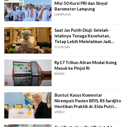
Misi 50 Kursi PRI dan Sinyal
Barometer Lampung
LAMPUNG
Saat Jas Putih Diuji: Selelah-
lelahnya Tenaga Kesehatan,
Tetap Lebih Melelahkan Jadi
Pasien
YOUR SAY
Rp17 Triliun Aliran Modal Asing
Masuk ke Pinjol RI
BISNIS
Buntut Kasus Komentar
Nirempati Pasien BPJS, RS Sardjito
Hentikan Praktik dr. Elda Putri
Rahard
VIDEO