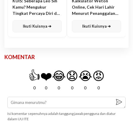
KUIS: Seberapa Leo Sih
Kalkulator Weton
Kamu? Mengukur
Online, Cek Hari Lahir
Tingkat Percaya Diri dan
Menurut Penanggalan
Karisma
Jawa
Ikuti Kuisnya ➔
Ikuti Kuisnya ➔
KOMENTAR
👍
❤️
😂
😧
😭
😡
0
0
0
0
0
0
Isi komentar sepenuhnya adalah tanggung jawab pengguna dan diatur
dalam UU ITE