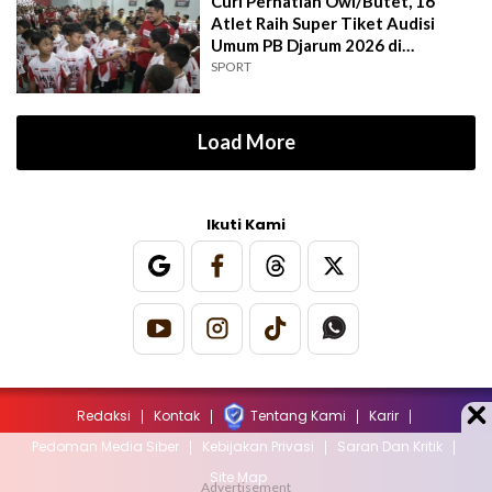
Curi Perhatian Owi/Butet, 16
Atlet Raih Super Tiket Audisi
Umum PB Djarum 2026 di
Makassar
SPORT
Load More
Ikuti Kami
Redaksi
Kontak
Tentang Kami
Karir
Pedoman Media Siber
Kebijakan Privasi
Saran Dan Kritik
Site Map