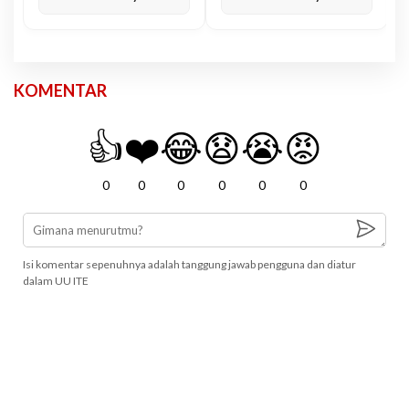
KOMENTAR
👍
❤️
😂
😧
😭
😡
0
0
0
0
0
0
Isi komentar sepenuhnya adalah tanggung jawab pengguna dan diatur
dalam UU ITE