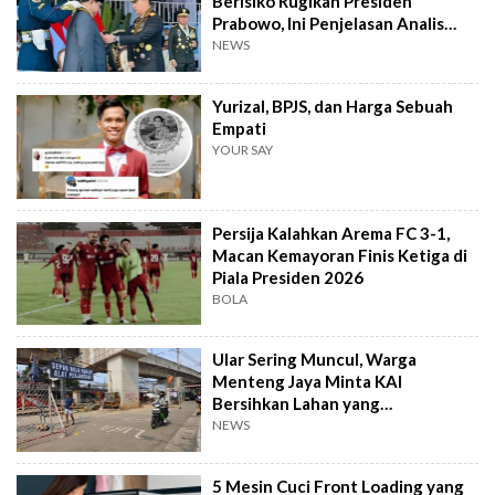
Berisiko Rugikan Presiden
Prabowo, Ini Penjelasan Analis
Politik
NEWS
Yurizal, BPJS, dan Harga Sebuah
Empati
YOUR SAY
Persija Kalahkan Arema FC 3-1,
Macan Kemayoran Finis Ketiga di
Piala Presiden 2026
BOLA
Ular Sering Muncul, Warga
Menteng Jaya Minta KAI
Bersihkan Lahan yang
Terbengkalai
NEWS
5 Mesin Cuci Front Loading yang