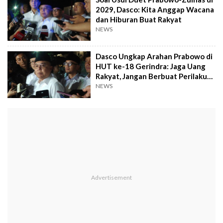
2029, Dasco: Kita Anggap Wacana
dan Hiburan Buat Rakyat
NEWS
Dasco Ungkap Arahan Prabowo di
HUT ke-18 Gerindra: Jaga Uang
Rakyat, Jangan Berbuat Perilaku
Tercela
NEWS