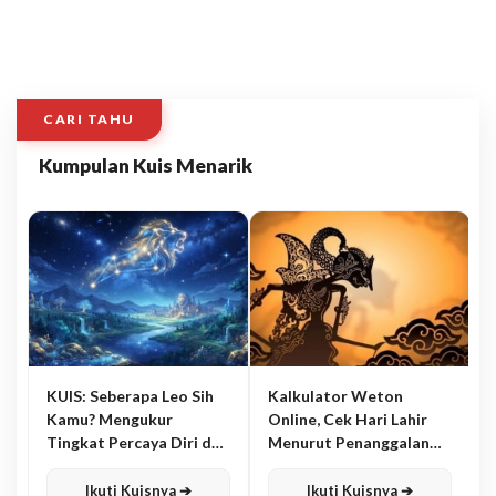
CARI TAHU
Kumpulan Kuis Menarik
KUIS: Seberapa Leo Sih
Kalkulator Weton
Kamu? Mengukur
Online, Cek Hari Lahir
Tingkat Percaya Diri dan
Menurut Penanggalan
Karisma
Jawa
Ikuti Kuisnya ➔
Ikuti Kuisnya ➔