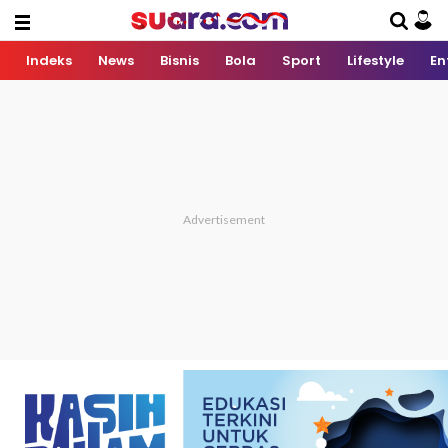
Indeks
News
Bisnis
Bola
Sport
Lifestyle
En