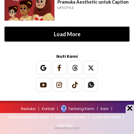
Pramuka Aesthetic untuk Caption
LIFESTYLE
Load More
Ikuti Kami
Redaksi
Kontak
Tentang Kami
Karir
Pedoman Media Siber
Kebijakan Privasi
Saran Dan Kritik
Site Map