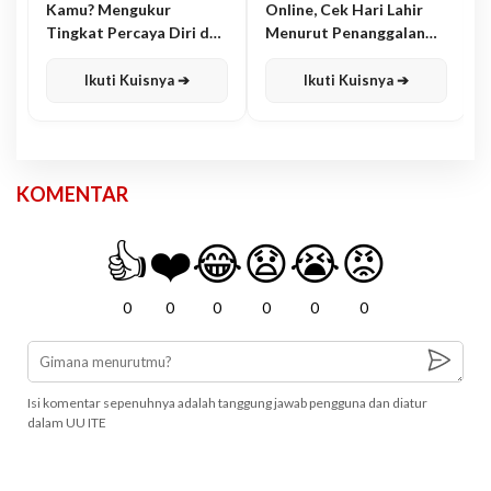
Kamu? Mengukur
Online, Cek Hari Lahir
Tingkat Percaya Diri dan
Menurut Penanggalan
Karisma
Jawa
Ikuti Kuisnya ➔
Ikuti Kuisnya ➔
KOMENTAR
👍
❤️
😂
😧
😭
😡
0
0
0
0
0
0
Isi komentar sepenuhnya adalah tanggung jawab pengguna dan diatur
dalam UU ITE