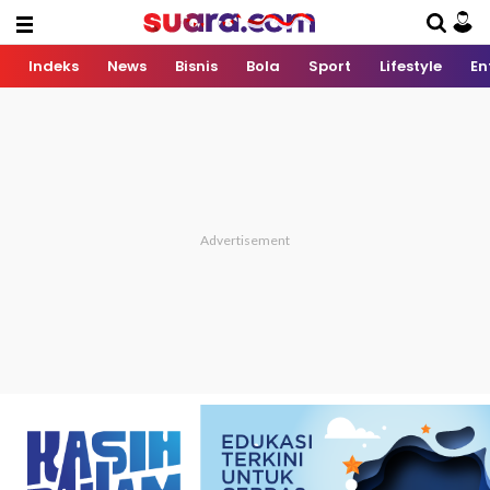
Indeks
News
Bisnis
Bola
Sport
Lifestyle
En