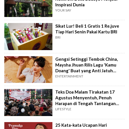
Inspirasi Dunia
YOUR SAY
Sikat Lur! Beli 1 Gratis 1 Re.juve
Tiap Hari Senin Pakai Kartu BRI
BRI
Gengsi Setinggi Tembok China,
Maysha Jhuan Rilis Lagu 'Kamu
Doang' Buat yang Anti Jatuh
Cinta
ENTERTAINMENT
Teks Doa Malam Tirakatan 17
Agustus Menyentuh, Penuh
Harapan di Tengah Tantangan
Bangsa
LIFESTYLE
25 Kata-kata Ucapan Hari