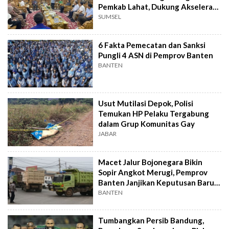
Pemkab Lahat, Dukung Akselerasi
Ekonomi Daerah
SUMSEL
6 Fakta Pemecatan dan Sanksi
Pungli 4 ASN di Pemprov Banten
BANTEN
Usut Mutilasi Depok, Polisi
Temukan HP Pelaku Tergabung
dalam Grup Komunitas Gay
JABAR
Macet Jalur Bojonegara Bikin
Sopir Angkot Merugi, Pemprov
Banten Janjikan Keputusan Baru 4
Hari Lagi
BANTEN
Tumbangkan Persib Bandung,