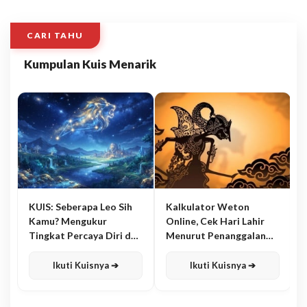
CARI TAHU
Kumpulan Kuis Menarik
KUIS: Seberapa Leo Sih
Kalkulator Weton
Kamu? Mengukur
Online, Cek Hari Lahir
Tingkat Percaya Diri dan
Menurut Penanggalan
Karisma
Jawa
Ikuti Kuisnya ➔
Ikuti Kuisnya ➔