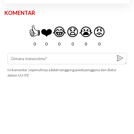
KOMENTAR
👍
❤️
😂
😧
😭
😡
0
0
0
0
0
0
Isi komentar sepenuhnya adalah tanggung jawab pengguna dan diatur
dalam UU ITE