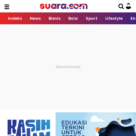
Indeks
News
Bisnis
Bola
Sport
Lifestyle
En