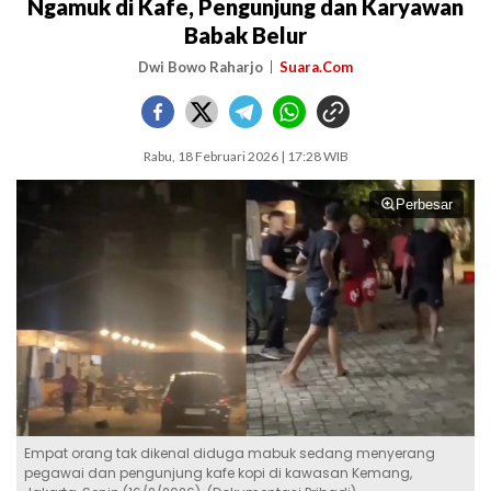
Ngamuk di Kafe, Pengunjung dan Karyawan
Babak Belur
Dwi Bowo Raharjo
Suara.Com
Rabu, 18 Februari 2026 | 17:28 WIB
Perbesar
Empat orang tak dikenal diduga mabuk sedang menyerang
pegawai dan pengunjung kafe kopi di kawasan Kemang,