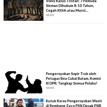
Vonis Kasus Tristan: 7 Pemuda
Sleman Dihukum 8-10 Tahun,
Cegah Klitih atau Murni
Penganiayaan?
NEWS
Pengeroyokan Sopir Truk oleh
Petugas Bea Cukai Batam, Komisi
III DPR: Tangkap Semua Pelaku!
NEWS
Kutuk Keras Pengeroyokan Wasit
di Rembang, Exco PSSI Desak PSIR