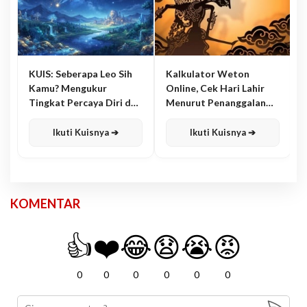
KUIS: Seberapa Leo Sih
Kalkulator Weton
Kamu? Mengukur
Online, Cek Hari Lahir
Tingkat Percaya Diri dan
Menurut Penanggalan
Karisma
Jawa
Ikuti Kuisnya ➔
Ikuti Kuisnya ➔
KOMENTAR
👍
❤️
😂
😧
😭
😡
0
0
0
0
0
0