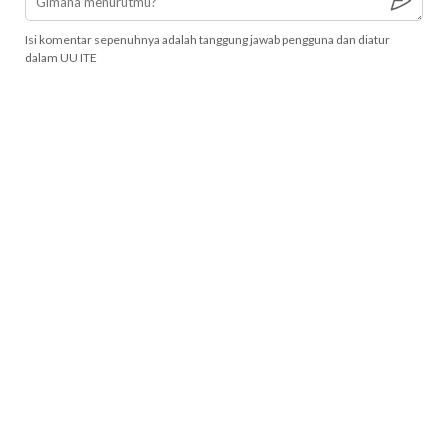
Isi komentar sepenuhnya adalah tanggung jawab pengguna dan diatur
dalam UU ITE