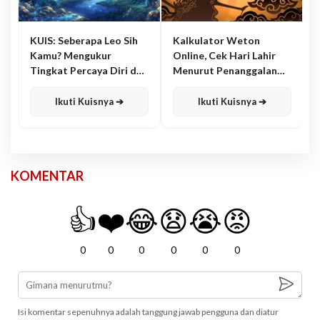
KUIS: Seberapa Leo Sih
Kalkulator Weton
Kamu? Mengukur
Online, Cek Hari Lahir
Tingkat Percaya Diri dan
Menurut Penanggalan
Karisma
Jawa
Ikuti Kuisnya ➔
Ikuti Kuisnya ➔
KOMENTAR
👍
❤️
😂
😧
😭
😡
0
0
0
0
0
0
Isi komentar sepenuhnya adalah tanggung jawab pengguna dan diatur