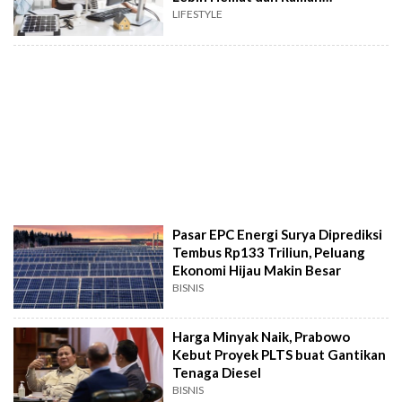
Lingkungan
LIFESTYLE
Pasar EPC Energi Surya Diprediksi
Tembus Rp133 Triliun, Peluang
Ekonomi Hijau Makin Besar
BISNIS
Harga Minyak Naik, Prabowo
Kebut Proyek PLTS buat Gantikan
Tenaga Diesel
BISNIS