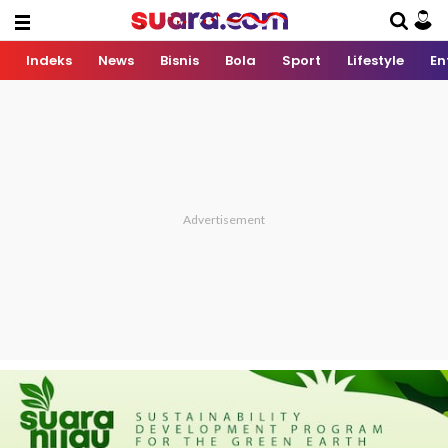
Indeks
News
Bisnis
Bola
Sport
Lifestyle
En