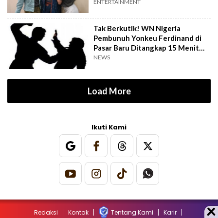
Gringsing"
ENTERTAINMENT
Tak Berkutik! WN Nigeria
Pembunuh Yonkeu Ferdinand di
Pasar Baru Ditangkap 15 Menit
Setelah Kejadian
NEWS
Load More
Ikuti Kami
Redaksi
Kontak
Tentang Kami
Karir