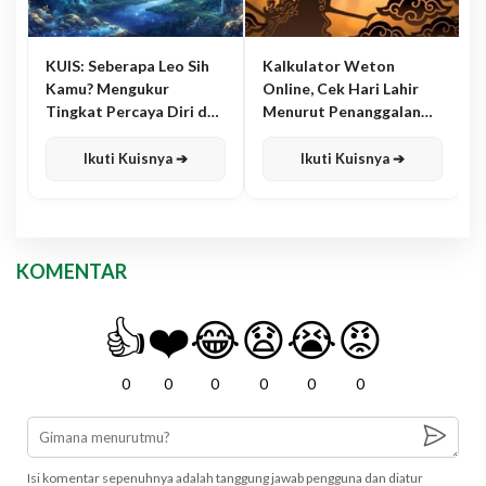
KUIS: Seberapa Leo Sih
Kalkulator Weton
Kamu? Mengukur
Online, Cek Hari Lahir
Tingkat Percaya Diri dan
Menurut Penanggalan
Karisma
Jawa
Ikuti Kuisnya ➔
Ikuti Kuisnya ➔
KOMENTAR
👍
❤️
😂
😧
😭
😡
0
0
0
0
0
0
Isi komentar sepenuhnya adalah tanggung jawab pengguna dan diatur