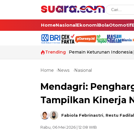
Home
Nasional
Ekonomi
Bola
Otomotif
Trending
Pemain Keturunan Indonesia
Home
News
Nasional
Mendagri: Pengharg
Tampilkan Kinerja 
Fabiola Febrinastri
,
Restu Fadila
Rabu, 06 Mei 2026 | 12:08 WIB