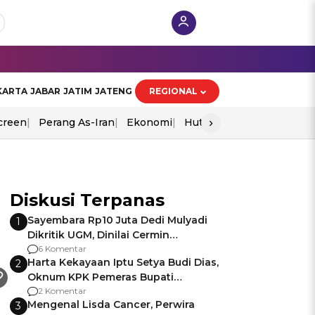
KARTA
JABAR
JATIM
JATENG
REGIONAL
›
creen
Perang As-Iran
Ekonomi
Hut Ri
Diskusi Terpanas
Sayembara Rp10 Juta Dedi Mulyadi
1
Dikritik UGM, Dinilai Cermin
Gagalnya Negara Jamin Keamanan
6 Komentar
Harta Kekayaan Iptu Setya Budi Dias,
2
Oknum KPK Pemeras Bupati
Pemalang
2 Komentar
Mengenal Lisda Cancer, Perwira
3