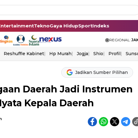
Entertainment
Tekno
Gaya Hidup
Sport
Indeks
REGIONAL:
JA
Reshuffle Kabinet
Hp Murah
Jogja
Shio
Profil
Suns
Jadikan Sumber Pilihan
aan Daerah Jadi Instrumen
Nyata Kepala Daerah
h