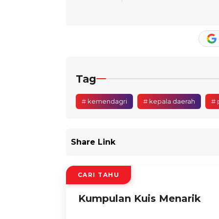
Tag
# kemendagri
# kepala daerah
# 
Share Link
CARI TAHU
Kumpulan Kuis Menarik