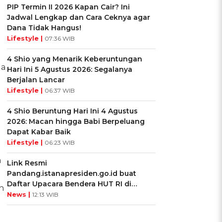
PIP Termin II 2026 Kapan Cair? Ini
Jadwal Lengkap dan Cara Ceknya agar
Dana Tidak Hangus!
Lifestyle |
07:36 WIB
4 Shio yang Menarik Keberuntungan
ua
Hari Ini 5 Agustus 2026: Segalanya
Berjalan Lancar
Lifestyle |
06:37 WIB
4 Shio Beruntung Hari Ini 4 Agustus
2026: Macan hingga Babi Berpeluang
Dapat Kabar Baik
Lifestyle |
06:23 WIB
a
Link Resmi
Pandang.istanapresiden.go.id buat
Daftar Upacara Bendera HUT RI di
h
Istana Negara
News |
12:13 WIB