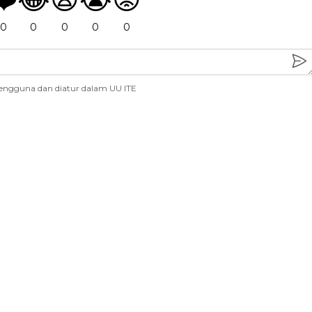
0
0
0
0
0
engguna dan diatur dalam UU ITE