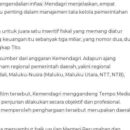
engendalian inflasi. Mendagri menjelaskan, empat
su penting dalam manajemen tata kelola pemerintahan
h untuk juara satu insentif fiskal yang memang diatur
euangan itu sebanyak tiga miliar, yang nomor dua, d
gkap Tito.
rsumber dari anggaran Kemendagri. Adapun ajang
nam regional pemerintah daerah, yakni regional
Bali, Maluku-Nusra (Maluku, Maluku Utara, NTT, NTB),
 Kaltim tersebut, Kemendagri menggandeng Tempo Medi
enjurian dilakukan secara objektif dan profesional.
g memperoleh penghargaan tersebut merupakan daera
uga menyambut baik usulan Menteri Perumahan dan