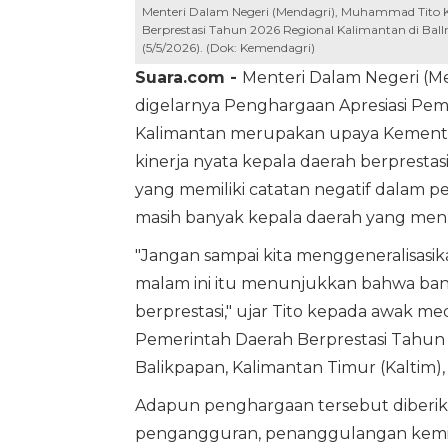
Menteri Dalam Negeri (Mendagri), Muhammad Tito 
Berprestasi Tahun 2026 Regional Kalimantan di Ball
(5/5/2026). (Dok: Kemendagri)
Suara.com -
Menteri Dalam Negeri (M
digelarnya Penghargaan Apresiasi Pem
Kalimantan merupakan upaya Kemente
kinerja nyata kepala daerah berpresta
yang memiliki catatan negatif dalam 
masih banyak kepala daerah yang menu
"Jangan sampai kita menggeneralisas
malam ini itu menunjukkan bahwa bany
berprestasi," ujar Tito kepada awak m
Pemerintah Daerah Berprestasi Tahun 
Balikpapan, Kalimantan Timur (Kaltim), 
Adapun penghargaan tersebut diberik
pengangguran, penanggulangan kemis