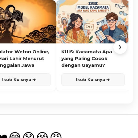
❯
ulator Weton Online,
KUIS: Kacamata Apa
K
Hari Lahir Menurut
yang Paling Cocok
nggalan Jawa
dengan Gayamu?
Ikuti Kuisnya ➔
Ikuti Kuisnya ➔
❤️
😂
😧
😭
😡