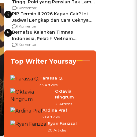
Tinggi Polri yang Pensiun Tak Lama
Usai Jadi Brigjen
1 Komentar
PIP Termin II 2026 Kapan Cair? Ini
4
Jadwal Lengkap dan Cara Ceknya
agar Dana Tidak Hangus!
1 Komentar
Bernafsu Kalahkan Timnas
5
Indonesia, Pelatih Vietnam
Berencana Pakai Jimat di Pakansari
1 Komentar
Top Writer Yoursay
Tarassa Q.
33 Articles
Oktavia
Ningrum
31 Articles
Ardina Praf
21 Articles
Ryan Farizzal
20 Articles