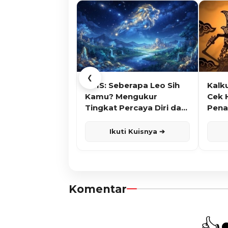
❮
KUIS: Seberapa Leo Sih
Kalk
Kamu? Mengukur
Cek 
Tingkat Percaya Diri dan
Pena
Karisma
Ikuti Kuisnya ➔
Komentar
👍