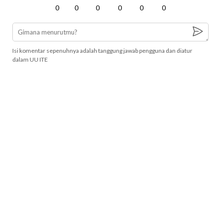
0
0
0
0
0
0
Isi komentar sepenuhnya adalah tanggung jawab pengguna dan diatur
dalam UU ITE