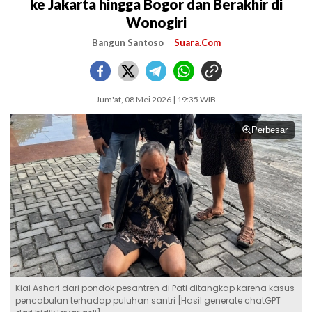
ke Jakarta hingga Bogor dan Berakhir di
Wonogiri
Bangun Santoso
Suara.Com
Jum'at, 08 Mei 2026 | 19:35 WIB
Perbesar
Kiai Ashari dari pondok pesantren di Pati ditangkap karena kasus
pencabulan terhadap puluhan santri [Hasil generate chatGPT