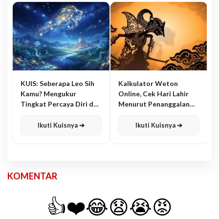
KUIS: Seberapa Leo Sih
Kalkulator Weton
Kamu? Mengukur
Online, Cek Hari Lahir
Tingkat Percaya Diri dan
Menurut Penanggalan
Karisma
Jawa
Ikuti Kuisnya ➔
Ikuti Kuisnya ➔
KOMENTAR
👍
❤️
😂
😧
😭
😡