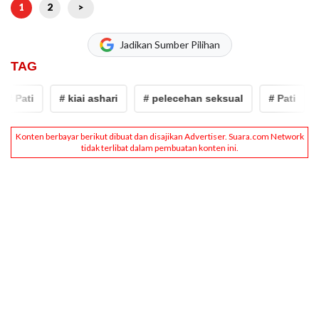
1
2
>
Jadikan Sumber Pilihan
TAG
# Pati
# kiai ashari
# pelecehan seksual
# Pati
#