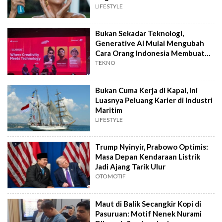
LIFESTYLE
Bukan Sekadar Teknologi,
Generative AI Mulai Mengubah
Cara Orang Indonesia Membuat
Film
TEKNO
Bukan Cuma Kerja di Kapal, Ini
Luasnya Peluang Karier di Industri
Maritim
LIFESTYLE
Trump Nyinyir, Prabowo Optimis:
Masa Depan Kendaraan Listrik
Jadi Ajang Tarik Ulur
OTOMOTIF
Maut di Balik Secangkir Kopi di
Pasuruan: Motif Nenek Nurami