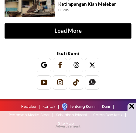
Ketimpangan Kian Melebar
BISNIS
Load More
Ikuti Kami
Redaksi
Kontak
Tentang Kami
Karir
Pedoman Media Siber
Kebijakan Privasi
Saran Dan Kritik
Site Map