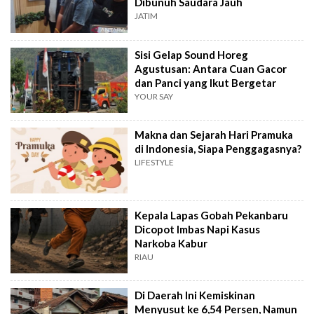
Dibunuh Saudara Jauh
JATIM
Sisi Gelap Sound Horeg
Agustusan: Antara Cuan Gacor
dan Panci yang Ikut Bergetar
YOUR SAY
Makna dan Sejarah Hari Pramuka
di Indonesia, Siapa Penggagasnya?
LIFESTYLE
Kepala Lapas Gobah Pekanbaru
Dicopot Imbas Napi Kasus
Narkoba Kabur
RIAU
Di Daerah Ini Kemiskinan
Menyusut ke 6,54 Persen, Namun