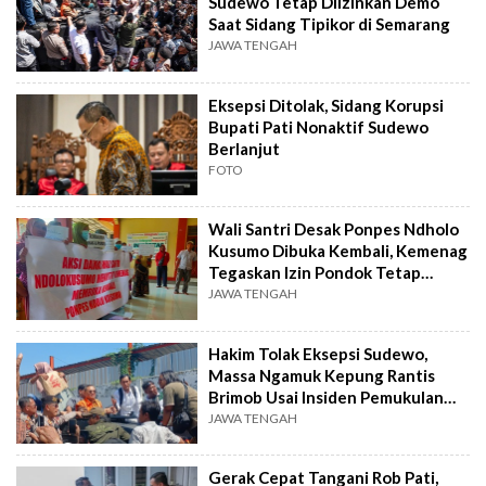
Sudewo Tetap Diizinkan Demo
Saat Sidang Tipikor di Semarang
JAWA TENGAH
Eksepsi Ditolak, Sidang Korupsi
Bupati Pati Nonaktif Sudewo
Berlanjut
FOTO
Wali Santri Desak Ponpes Ndholo
Kusumo Dibuka Kembali, Kemenag
Tegaskan Izin Pondok Tetap
Dicabut
JAWA TENGAH
Hakim Tolak Eksepsi Sudewo,
Massa Ngamuk Kepung Rantis
Brimob Usai Insiden Pemukulan
Petugas KPK
JAWA TENGAH
Gerak Cepat Tangani Rob Pati,