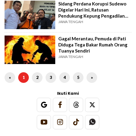
Sidang Perdana Korupsi Sudewo
Digelar Hari Ini, Ratusan
Pendukung Kepung Pengadilan
Tipikor
JAWA TENGAH
Gagal Merantau, Pemuda di Pati
Diduga Tega Bakar Rumah Orang
Tuanya Sendiri
JAWA TENGAH
«
1
2
3
4
5
»
Ikuti Kami