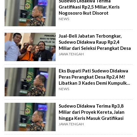
Sudewo Didakwa Terima
Gratifikasi Rp2,5 Miliar, Keris
Nogososro Ikut Disorot
NEWS
Jual-Beli Jabatan Terbongkar,
Sudewo Didakwa Raup Rp2,4
Miliar dari Seleksi Perangkat Desa
JAWA TENGAH
Eks Bupati Pati Sudewo Didakwa
Peras Perangkat Desa Rp2,4 M!
Libatkan 3 Kades Demi Kumpulkan
Upeti
NEWS
Sudewo Didakwa Terima Rp3,8
Miliar dari Proyek Kereta, Jalan
hingga Keris Masuk Gratifikasi
JAWA TENGAH