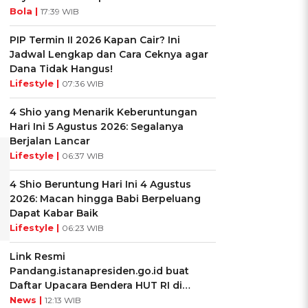
Bola |
17:39 WIB
PIP Termin II 2026 Kapan Cair? Ini
Jadwal Lengkap dan Cara Ceknya agar
Dana Tidak Hangus!
Lifestyle |
07:36 WIB
4 Shio yang Menarik Keberuntungan
Hari Ini 5 Agustus 2026: Segalanya
Berjalan Lancar
Lifestyle |
06:37 WIB
4 Shio Beruntung Hari Ini 4 Agustus
2026: Macan hingga Babi Berpeluang
Dapat Kabar Baik
Lifestyle |
06:23 WIB
Link Resmi
Pandang.istanapresiden.go.id buat
Daftar Upacara Bendera HUT RI di
Istana Negara
News |
12:13 WIB