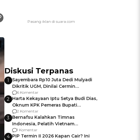
Diskusi Terpanas
Sayembara Rp10 Juta Dedi Mulyadi
1
Dikritik UGM, Dinilai Cermin
Gagalnya Negara Jamin Keamanan
6 Komentar
Harta Kekayaan Iptu Setya Budi Dias,
2
Oknum KPK Pemeras Bupati
Pemalang
2 Komentar
Bernafsu Kalahkan Timnas
3
Indonesia, Pelatih Vietnam
Berencana Pakai Jimat di Pakansari
1 Komentar
PIP Termin II 2026 Kapan Cair? Ini
4