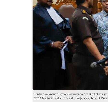
Terdakwa kasus dugaan korupsi dalam digitalisasi 
2022 Nadiem Makarim usai menjalani sidang di Pengad