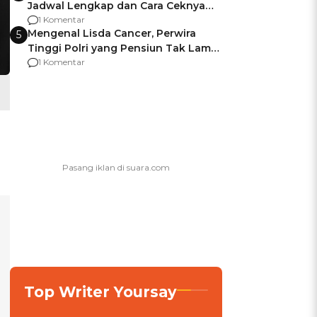
Jadwal Lengkap dan Cara Ceknya
agar Dana Tidak Hangus!
1 Komentar
Mengenal Lisda Cancer, Perwira
5
Tinggi Polri yang Pensiun Tak Lama
Usai Jadi Brigjen
1 Komentar
Top Writer Yoursay