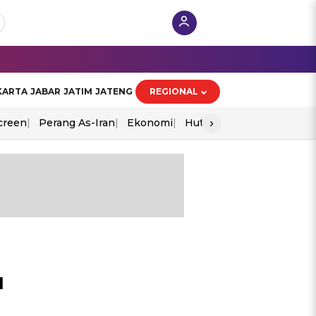
KARTA
JABAR
JATIM
JATENG
REGIONAL
›
creen
Perang As-Iran
Ekonomi
Hut Ri
u