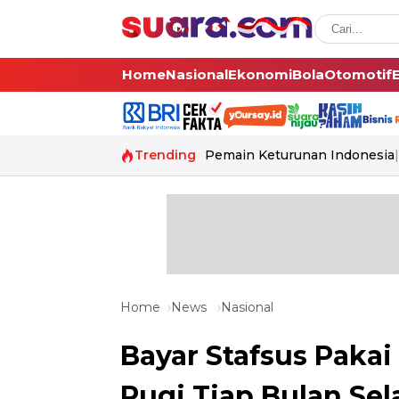
Home
Nasional
Ekonomi
Bola
Otomotif
Trending
Pemain Keturunan Indonesia
Home
News
Nasional
Bayar Stafsus Paka
Rugi Tiap Bulan Sel