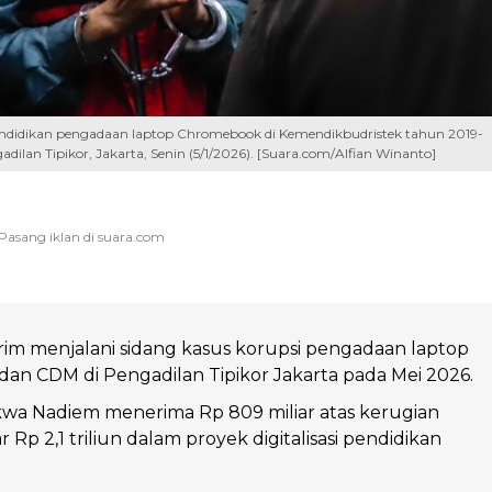
pendidikan pengadaan laptop Chromebook di Kemendikbudristek tahun 2019-
ilan Tipikor, Jakarta, Senin (5/1/2026). [Suara.com/Alfian Winanto]
im menjalani sidang kasus korupsi pengadaan laptop
n CDM di Pengadilan Tipikor Jakarta pada Mei 2026.
wa Nadiem menerima Rp 809 miliar atas kerugian
 Rp 2,1 triliun dalam proyek digitalisasi pendidikan