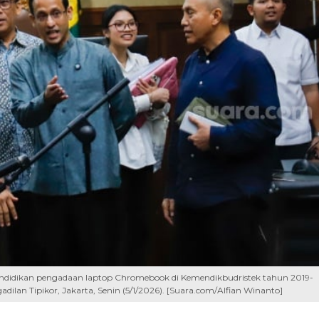
pendidikan pengadaan laptop Chromebook di Kemendikbudristek tahun 2019-
ilan Tipikor, Jakarta, Senin (5/1/2026). [Suara.com/Alfian Winanto]