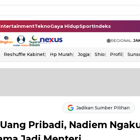
Entertainment
Tekno
Gaya Hidup
Sport
Indeks
REGIONAL:
JA
Reshuffle Kabinet
Hp Murah
Jogja
Shio
Profil
Suns
Jadikan Sumber Pilihan
i Uang Pribadi, Nadiem Ngak
ama Jadi Menteri