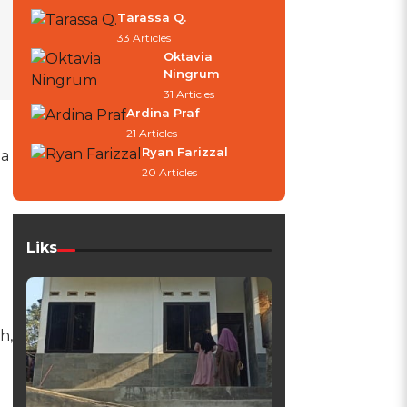
Tarassa Q.
33 Articles
Oktavia
Ningrum
31 Articles
Ardina Praf
21 Articles
Ryan Farizzal
ia
20 Articles
Liks
h,