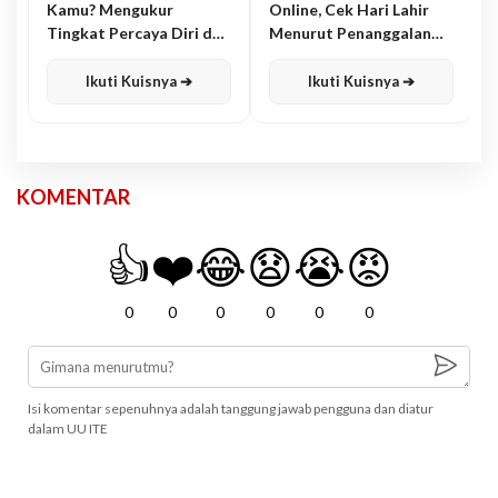
Kamu? Mengukur
Online, Cek Hari Lahir
Tingkat Percaya Diri dan
Menurut Penanggalan
Karisma
Jawa
Ikuti Kuisnya ➔
Ikuti Kuisnya ➔
KOMENTAR
👍
❤️
😂
😧
😭
😡
0
0
0
0
0
0
Isi komentar sepenuhnya adalah tanggung jawab pengguna dan diatur
dalam UU ITE