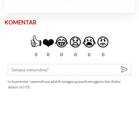
KOMENTAR
👍
❤️
😂
😧
😭
😡
0
0
0
0
0
0
Isi komentar sepenuhnya adalah tanggung jawab pengguna dan diatur
dalam UU ITE