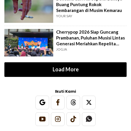
Buang Puntung Rokok
Sembarangan di Musim Kemarau
YOUR SAY
Cherrypop 2026 Siap Guncang
Prambanan, Puluhan Musisi Lintas
Generasi Meriahkan Repelita
Musik
JOGJA
Load More
Ikuti Kami