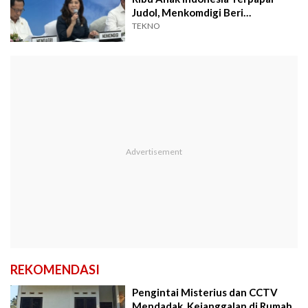
Judol, Menkomdigi Beri
Peringatan
TEKNO
REKOMENDASI
Pengintai Misterius dan CCTV
Mendadak, Kejanggalan di Rumah