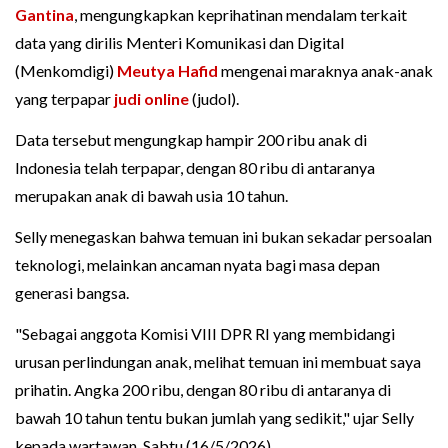
Gantina
, mengungkapkan keprihatinan mendalam terkait
data yang dirilis Menteri Komunikasi dan Digital
(Menkomdigi)
Meutya Hafid
mengenai maraknya anak-anak
yang terpapar
judi online
(judol).
Data tersebut mengungkap hampir 200 ribu anak di
Indonesia telah terpapar, dengan 80 ribu di antaranya
merupakan anak di bawah usia 10 tahun.
Selly menegaskan bahwa temuan ini bukan sekadar persoalan
teknologi, melainkan ancaman nyata bagi masa depan
generasi bangsa.
"Sebagai anggota Komisi VIII DPR RI yang membidangi
urusan perlindungan anak, melihat temuan ini membuat saya
prihatin. Angka 200 ribu, dengan 80 ribu di antaranya di
bawah 10 tahun tentu bukan jumlah yang sedikit," ujar Selly
kepada wartawan, Sabtu (16/5/2026).