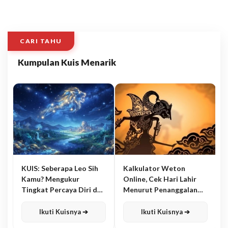
CARI TAHU
Kumpulan Kuis Menarik
KUIS: Seberapa Leo Sih
Kalkulator Weton
Kamu? Mengukur
Online, Cek Hari Lahir
Tingkat Percaya Diri dan
Menurut Penanggalan
Karisma
Jawa
Ikuti Kuisnya ➔
Ikuti Kuisnya ➔