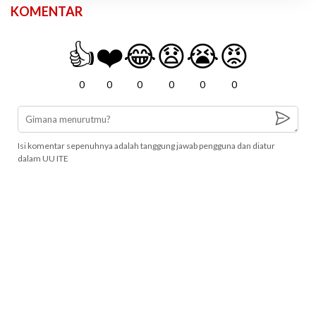
KOMENTAR
👍
❤️
😂
😧
😭
😡
0
0
0
0
0
0
Isi komentar sepenuhnya adalah tanggung jawab pengguna dan diatur
dalam UU ITE