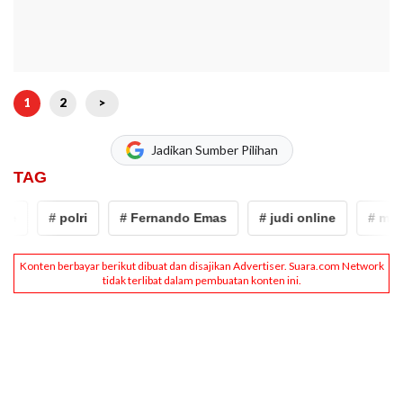
1
2
>
Jadikan Sumber Pilihan
TAG
# polri
# Fernando Emas
# judi online
# mafia j