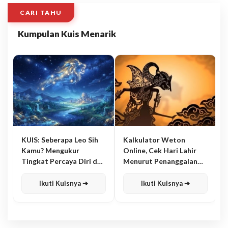
CARI TAHU
Kumpulan Kuis Menarik
KUIS: Seberapa Leo Sih
Kalkulator Weton
Kamu? Mengukur
Online, Cek Hari Lahir
Tingkat Percaya Diri dan
Menurut Penanggalan
Karisma
Jawa
Ikuti Kuisnya ➔
Ikuti Kuisnya ➔