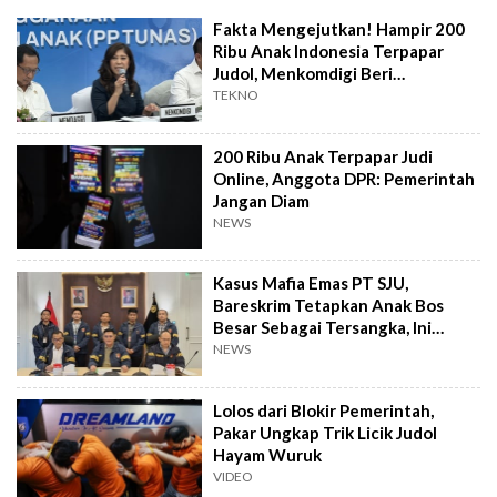
Fakta Mengejutkan! Hampir 200
Ribu Anak Indonesia Terpapar
Judol, Menkomdigi Beri
Peringatan
TEKNO
200 Ribu Anak Terpapar Judi
Online, Anggota DPR: Pemerintah
Jangan Diam
NEWS
Kasus Mafia Emas PT SJU,
Bareskrim Tetapkan Anak Bos
Besar Sebagai Tersangka, Ini
Sosoknya
NEWS
Lolos dari Blokir Pemerintah,
Pakar Ungkap Trik Licik Judol
Hayam Wuruk
VIDEO