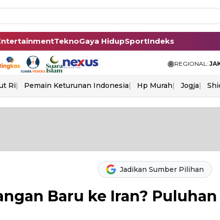
Entertainment
Tekno
Gaya Hidup
Sport
Indeks
REGIONAL:
JA
ut Ri
Pemain Keturunan Indonesia
Hp Murah
Jogja
Shi
Jadikan Sumber Pilihan
ngan Baru ke Iran? Puluhan