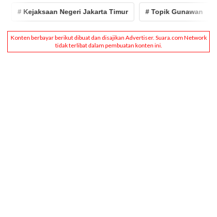
# Kejaksaan Negeri Jakarta Timur
# Topik Gunawan
# k