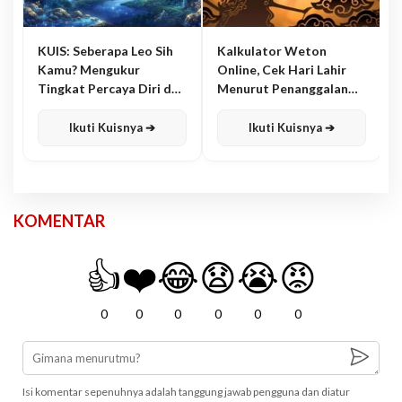
KUIS: Seberapa Leo Sih
Kalkulator Weton
Kamu? Mengukur
Online, Cek Hari Lahir
Tingkat Percaya Diri dan
Menurut Penanggalan
Karisma
Jawa
Ikuti Kuisnya ➔
Ikuti Kuisnya ➔
KOMENTAR
👍
❤️
😂
😧
😭
😡
0
0
0
0
0
0
Isi komentar sepenuhnya adalah tanggung jawab pengguna dan diatur