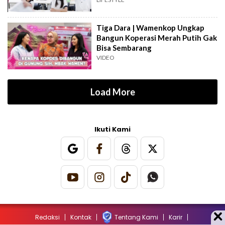
Keterampilan Masa Depan
Tiga Dara | Wamenkop Ungkap
Bangun Koperasi Merah Putih Gak
Bisa Sembarang
VIDEO
Load More
Ikuti Kami
Redaksi
Kontak
Tentang Kami
Karir