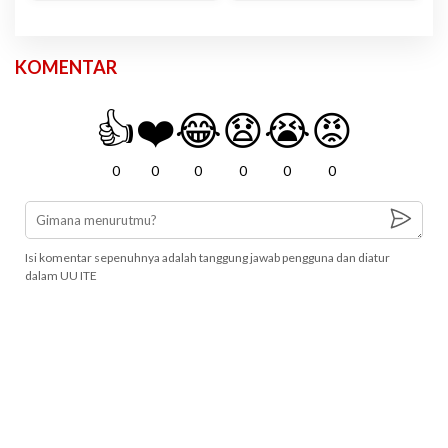
KOMENTAR
👍
❤️
😂
😧
😭
😡
0
0
0
0
0
0
Isi komentar sepenuhnya adalah tanggung jawab pengguna dan diatur
dalam UU ITE