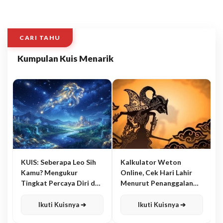
CARI TAHU
Kumpulan Kuis Menarik
KUIS: Seberapa Leo Sih
Kalkulator Weton
Kamu? Mengukur
Online, Cek Hari Lahir
Tingkat Percaya Diri dan
Menurut Penanggalan
Karisma
Jawa
Ikuti Kuisnya ➔
Ikuti Kuisnya ➔