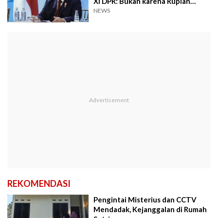
XI DPR: Bukan karena Rupiah
Melemah
NEWS
REKOMENDASI
Pengintai Misterius dan CCTV
Mendadak, Kejanggalan di Rumah