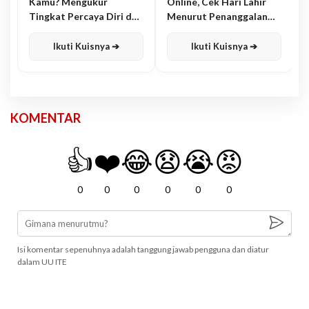
Kamu? Mengukur
Online, Cek Hari Lahir
Tingkat Percaya Diri dan
Menurut Penanggalan
Karisma
Jawa
Ikuti Kuisnya ➔
Ikuti Kuisnya ➔
KOMENTAR
👍
❤️
😂
😧
😭
😡
0
0
0
0
0
0
Isi komentar sepenuhnya adalah tanggung jawab pengguna dan diatur
dalam UU ITE