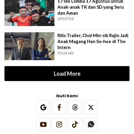
17 Ide Lomba 17 Agustus untuk
Anak-anak TK dan SD yang Seru
dan Aman
LIFESTYLE
Rilis Trailer, Choi Min-sik Rajin Jadi
Anak Magang Han So-hee di The
Intern
YOUR SAY
Load More
Ikuti Kami