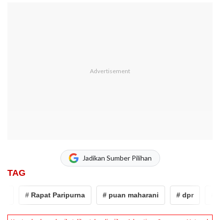
Jadikan Sumber Pilihan
TAG
r
# Rapat Paripurna
# puan maharani
# dpr
# Ra