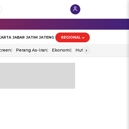
KARTA
JABAR
JATIM
JATENG
REGIONAL
›
creen
Perang As-Iran
Ekonomi
Hut Ri