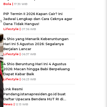
Bola |
17:39 WIB
PIP Termin II 2026 Kapan Cair? Ini
Jadwal Lengkap dan Cara Ceknya agar
s
Dana Tidak Hangus!
Lifestyle |
07:36 WIB
4 Shio yang Menarik Keberuntungan
Hari Ini 5 Agustus 2026: Segalanya
Berjalan Lancar
Lifestyle |
06:37 WIB
4 Shio Beruntung Hari Ini 4 Agustus
2026: Macan hingga Babi Berpeluang
Dapat Kabar Baik
Lifestyle |
06:23 WIB
Link Resmi
Pandang.istanapresiden.go.id buat
Daftar Upacara Bendera HUT RI di
Istana Negara
News |
12:13 WIB