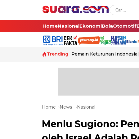
Home
Nasional
Ekonomi
Bola
Otomotif
Trending
Pemain Keturunan Indonesia
Home
News
Nasional
Menlu Sugiono: Pen
oleh Israel Adalah