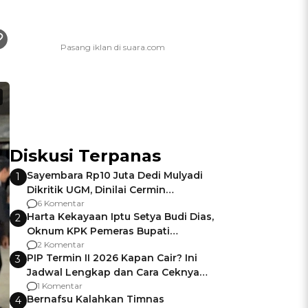
Diskusi Terpanas
Sayembara Rp10 Juta Dedi Mulyadi
1
Dikritik UGM, Dinilai Cermin
Gagalnya Negara Jamin Keamanan
6 Komentar
Harta Kekayaan Iptu Setya Budi Dias,
2
Oknum KPK Pemeras Bupati
Pemalang
2 Komentar
PIP Termin II 2026 Kapan Cair? Ini
3
Jadwal Lengkap dan Cara Ceknya
agar Dana Tidak Hangus!
1 Komentar
Bernafsu Kalahkan Timnas
4