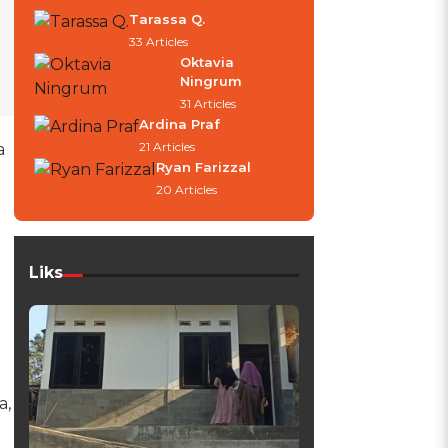
Tarassa Q.
33 Articles
Oktavia
Ningrum
31 Articles
Ardina Praf
21 Articles
a
Ryan Farizzal
20 Articles
Liks
a,