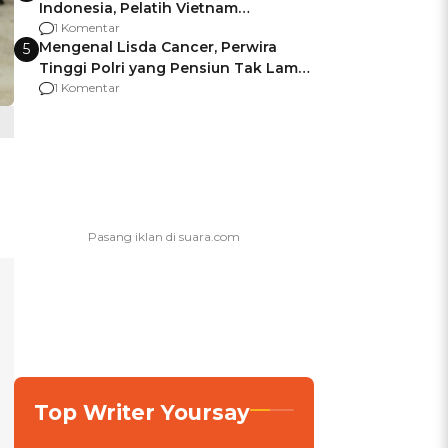
Indonesia, Pelatih Vietnam
Berencana Pakai Jimat di Pakansari
1 Komentar
Mengenal Lisda Cancer, Perwira
5
Tinggi Polri yang Pensiun Tak Lama
Usai Jadi Brigjen
1 Komentar
Top Writer Yoursay