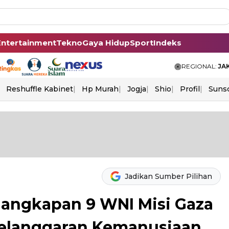
Entertainment
Tekno
Gaya Hidup
Sport
Indeks
REGIONAL:
JA
Reshuffle Kabinet
Hp Murah
Jogja
Shio
Profil
Suns
Jadikan Sumber Pilihan
angkapan 9 WNI Misi Gaza
 Pelanggaran Kemanusiaan