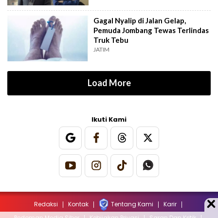
Gagal Nyalip di Jalan Gelap,
Pemuda Jombang Tewas Terlindas
Truk Tebu
JATIM
Load More
Ikuti Kami
Redaksi
Kontak
Tentang Kami
Karir
Pedoman Media Siber
Kebijakan Privasi
Saran Dan Kritik