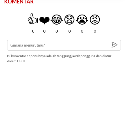
KOMENTAR
👍
❤️
😂
😧
😭
😡
0
0
0
0
0
0
Isi komentar sepenuhnya adalah tanggung jawab pengguna dan diatur
dalam UU ITE