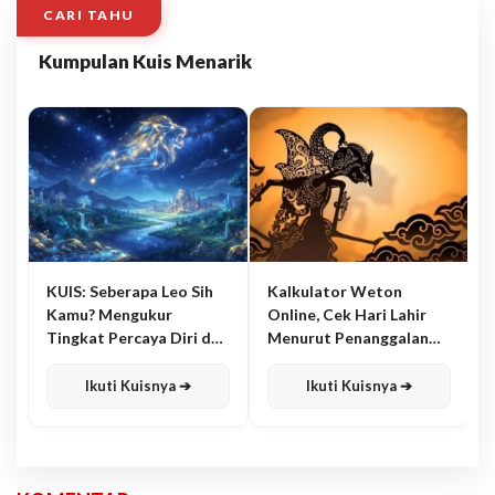
CARI TAHU
Kumpulan Kuis Menarik
KUIS: Seberapa Leo Sih
Kalkulator Weton
Kamu? Mengukur
Online, Cek Hari Lahir
Tingkat Percaya Diri dan
Menurut Penanggalan
Karisma
Jawa
Ikuti Kuisnya ➔
Ikuti Kuisnya ➔