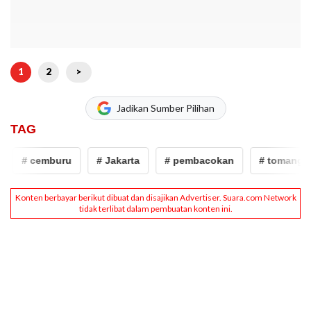
1
2
>
Jadikan Sumber Pilihan
TAG
# cemburu
# Jakarta
# pembacokan
# tomang