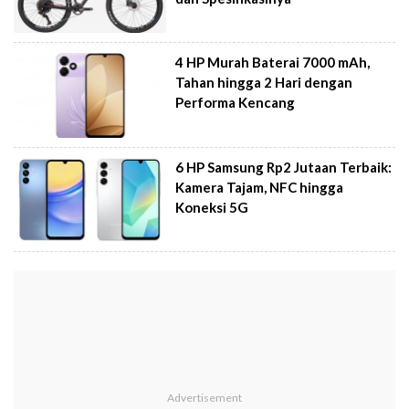
4 HP Murah Baterai 7000 mAh,
Tahan hingga 2 Hari dengan
Performa Kencang
6 HP Samsung Rp2 Jutaan Terbaik:
Kamera Tajam, NFC hingga
Koneksi 5G