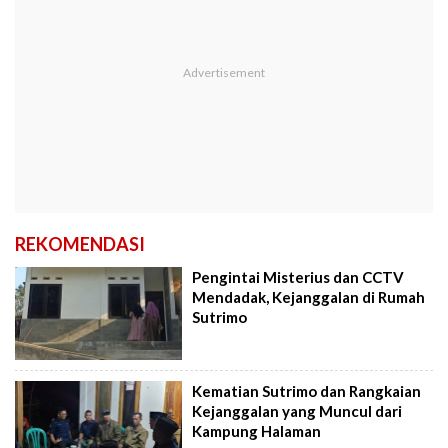
REKOMENDASI
Pengintai Misterius dan CCTV
Mendadak, Kejanggalan di Rumah
Sutrimo
Kematian Sutrimo dan Rangkaian
Kejanggalan yang Muncul dari
Kampung Halaman