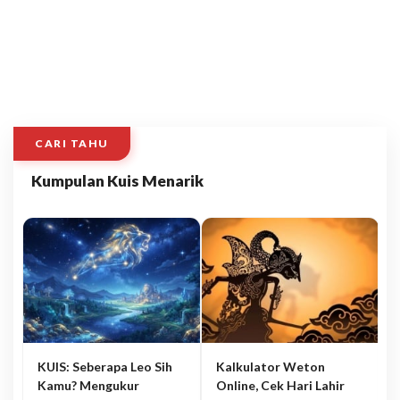
CARI TAHU
Kumpulan Kuis Menarik
KUIS: Seberapa Leo Sih
Kalkulator Weton
Kamu? Mengukur
Online, Cek Hari Lahir