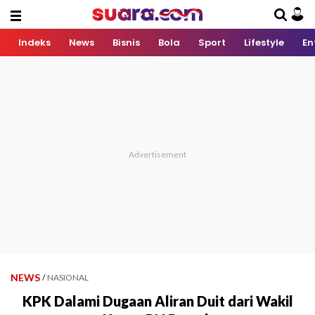
Indeks
News
Bisnis
Bola
Sport
Lifestyle
En
NEWS
/
NASIONAL
KPK Dalami Dugaan Aliran Duit dari Wakil