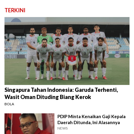
TERKINI
Singapura Tahan Indonesia: Garuda Terhenti,
Wasit Oman Dituding Biang Kerok
BOLA
PDIP Minta Kenaikan Gaji Kepala
Daerah Ditunda, Ini Alasannya
NEWS