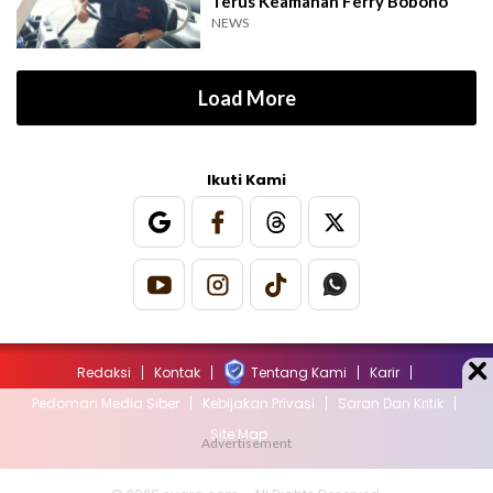
Terus Keamanan Ferry Boboho
NEWS
Load More
Ikuti Kami
Redaksi
Kontak
Tentang Kami
Karir
Pedoman Media Siber
Kebijakan Privasi
Saran Dan Kritik
Site Map