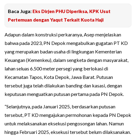
Baca Juga:
Eks Dirjen PHU Diperiksa, KPK Usut
Pertemuan dengan Yaqut Terkait Kuota Haji
Adapun dalam konstruksi perkaranya, Asep menjelaskan
bahwa pada 2023, PN Depok mengabulkan gugatan PT KD
yang merupakan badan usaha di lingkungan Kementerian
Keuangan (Kemenkeu), dalam sengketa dengan masyarakat,
lahan seluas 6.500 meter persegi yang berlokasi di
Kecamatan Tapos, Kota Depok, Jawa Barat. Putusan
tersebut juga telah dilakukan banding dan kasasi, dengan
keputusan menguatkan putusan pertama pada PN Depok.
“Selanjutnya, pada Januari 2025, berdasarkan putusan
tersebut, PT KD mengajukan permohonan kepada PN Depok
untuk melaksanakan eksekusi pengosongan lahan. Namun
hingga Februari 2025, eksekusi tersebut belum dilaksanakan.