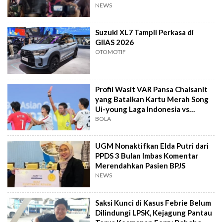
NEWS
Suzuki XL7 Tampil Perkasa di
GIIAS 2026
OTOMOTIF
Profil Wasit VAR Pansa Chaisanit
yang Batalkan Kartu Merah Song
Ui-young Laga Indonesia vs
Singapura
BOLA
UGM Nonaktifkan Elda Putri dari
PPDS 3 Bulan Imbas Komentar
Merendahkan Pasien BPJS
NEWS
Saksi Kunci di Kasus Febrie Belum
Dilindungi LPSK, Kejagung Pantau