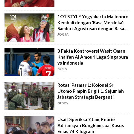
1O1 STYLE Yogyakarta Malioboro
Kembali dengan 'Rasa Merdeka':
Sambut Agustusan dengan Rasa
dan Tawa
JOGJA
3 Fakta Kontroversi Wasit Oman
Khalfan Al Amouri Laga Singapura
vs Indonesia
BOLA
Rotasi Pasmar 1: Kolonel Sri
Utomo Pimpin Brigif 1, Sejumlah
Jabatan Strategis Berganti
NEWS
Usai Diperiksa 7 Jam, Febrie
Adriansyah Bungkam soal Kasus
Emas 74 Kilogram