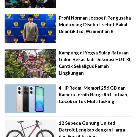
Profil Norman Joesoef, Pengusaha
Muda yang Disebut-sebut Bakal
Dilantik Jadi Wamenhan RI
Kampung di Yogya Sulap Ratusan
Galon Bekas Jadi Dekorasi HUT RI,
Cantik Sekaligus Ramah
Lingkungan
4 HP Redmi Memori 256 GB dan
Kamera Jernih Harga Rp1 Jutaan,
Cocok untuk Multitasking
12 Sepeda Gunung United
Detroit Lengkap dengan Harga
dan Spesifikasinya