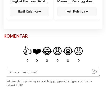
Tingkat Percaya Diri dan
Menurut Penanggalan
Karisma
Jawa
Ikuti Kuisnya ➔
Ikuti Kuisnya ➔
KOMENTAR
👍
❤️
😂
😧
😭
😡
0
0
0
0
0
0
Isi komentar sepenuhnya adalah tanggung jawab pengguna dan diatur
dalam UU ITE