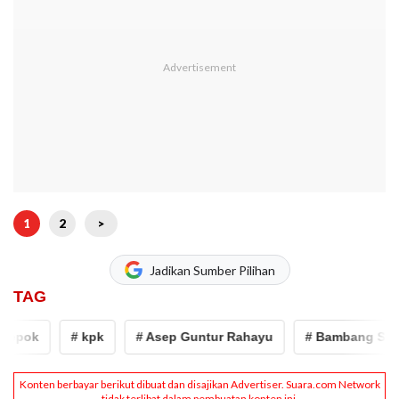
1
2
>
Jadikan Sumber Pilihan
TAG
pok
# kpk
# Asep Guntur Rahayu
# Bambang Setya