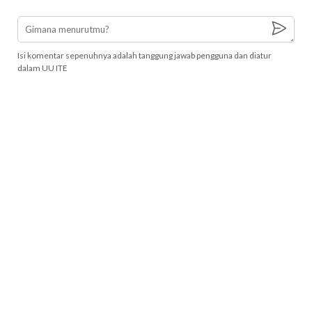
Isi komentar sepenuhnya adalah tanggung jawab pengguna dan diatur
dalam UU ITE