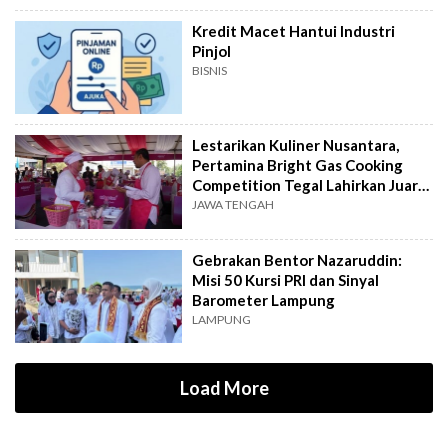
Kredit Macet Hantui Industri
Pinjol
BISNIS
Lestarikan Kuliner Nusantara,
Pertamina Bright Gas Cooking
Competition Tegal Lahirkan Juara
Baru
JAWA TENGAH
Gebrakan Bentor Nazaruddin:
Misi 50 Kursi PRI dan Sinyal
Barometer Lampung
LAMPUNG
Load More