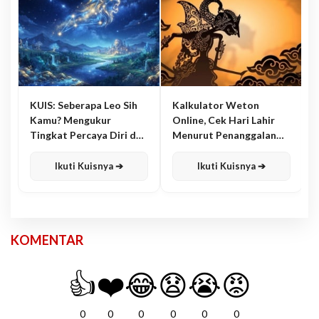
KUIS: Seberapa Leo Sih
Kalkulator Weton
Kamu? Mengukur
Online, Cek Hari Lahir
Tingkat Percaya Diri dan
Menurut Penanggalan
Karisma
Jawa
Ikuti Kuisnya ➔
Ikuti Kuisnya ➔
KOMENTAR
👍
❤️
😂
😧
😭
😡
0
0
0
0
0
0