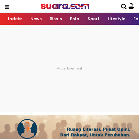
Indeks
News
Bisnis
Bola
Sport
Lifestyle
En