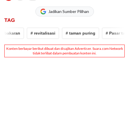
Jadikan Sumber Pilihan
TAG
akaran
# revitalisasi
# taman puring
# Pasar taman 