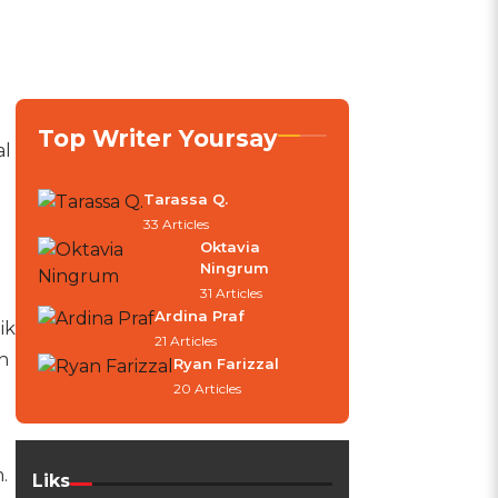
Top Writer Yoursay
al
Tarassa Q.
33 Articles
Oktavia
Ningrum
31 Articles
Ardina Praf
ik
21 Articles
n
Ryan Farizzal
20 Articles
.
Liks