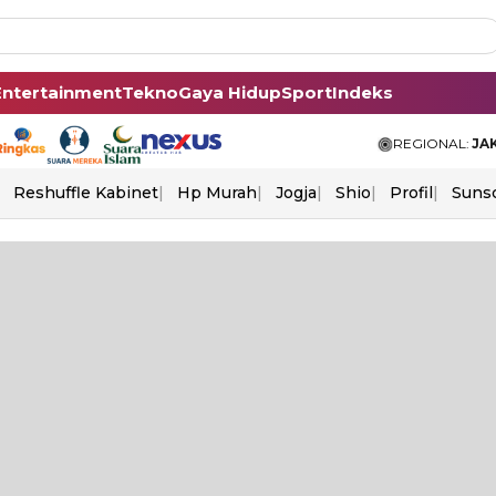
Entertainment
Tekno
Gaya Hidup
Sport
Indeks
REGIONAL:
JA
Reshuffle Kabinet
Hp Murah
Jogja
Shio
Profil
Suns