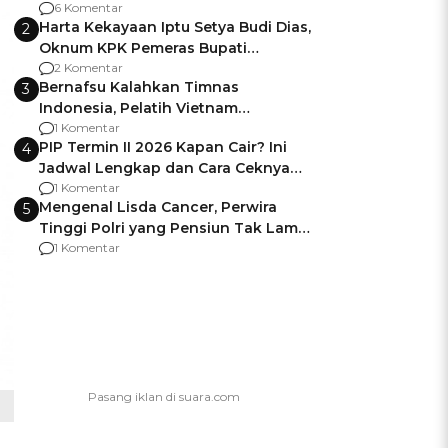
Gagalnya Negara Jamin Keamanan
6 Komentar
Harta Kekayaan Iptu Setya Budi Dias,
2
Oknum KPK Pemeras Bupati
Pemalang
2 Komentar
Bernafsu Kalahkan Timnas
3
Indonesia, Pelatih Vietnam
Berencana Pakai Jimat di Pakansari
1 Komentar
PIP Termin II 2026 Kapan Cair? Ini
4
Jadwal Lengkap dan Cara Ceknya
agar Dana Tidak Hangus!
1 Komentar
Mengenal Lisda Cancer, Perwira
5
Tinggi Polri yang Pensiun Tak Lama
Usai Jadi Brigjen
1 Komentar