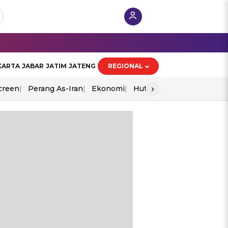
KARTA
JABAR
JATIM
JATENG
REGIONAL
›
creen
Perang As-Iran
Ekonomi
Hut Ri