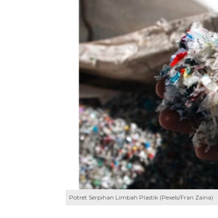
Potret Serpihan Limbah Plastik (Pexels/Fran Zaina)