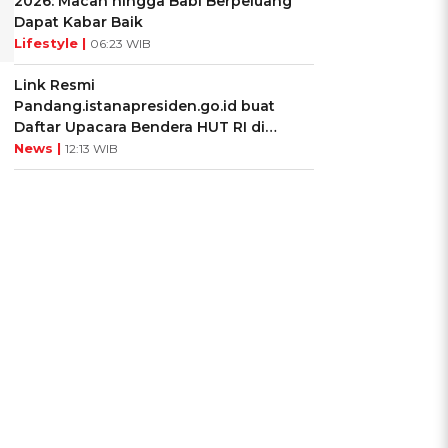
2026: Macan hingga Babi Berpeluang
Dapat Kabar Baik
Lifestyle |
06:23 WIB
Link Resmi
Pandang.istanapresiden.go.id buat
Daftar Upacara Bendera HUT RI di
Istana Negara
News |
12:13 WIB