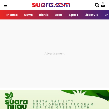
Indeks
News
Bisnis
Bola
Sport
Lifestyle
En