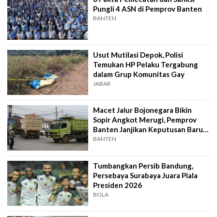
Pungli 4 ASN di Pemprov Banten
BANTEN
Usut Mutilasi Depok, Polisi
Temukan HP Pelaku Tergabung
dalam Grup Komunitas Gay
JABAR
Macet Jalur Bojonegara Bikin
Sopir Angkot Merugi, Pemprov
Banten Janjikan Keputusan Baru 4
Hari Lagi
BANTEN
Tumbangkan Persib Bandung,
Persebaya Surabaya Juara Piala
Presiden 2026
BOLA