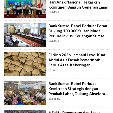
Hari Anak Nasional, Tegaskan
Komitmen Bangun Generasi Emas
SUMSEL
Bank Sumsel Babel Perkuat Peran
Dukung 100.000 Sultan Muda,
Perluas Inklusi Keuangan Sumsel
SUMSEL
El Nino 2026 Lampaui Level Kuat,
Abdul Azis Desak Pemerintah
Serius Atasi Kekeringan
NEWS
Bank Sumsel Babel Perkuat
Kemitraan Strategis dengan
Pemkab Lahat, Dukung Akselerasi
Ekonomi Daerah
SUMSEL
6 Fakta Pemecatan dan Sanksi