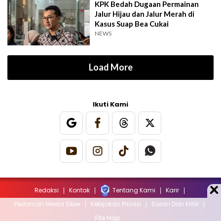
KPK Bedah Dugaan Permainan
Jalur Hijau dan Jalur Merah di
Kasus Suap Bea Cukai
NEWS
Load More
Ikuti Kami
Redaksi
Kontak
Tentang Kami
Karir
Pedoman Media Siber
Kebijakan Privasi
Saran Dan Kritik
Site Map