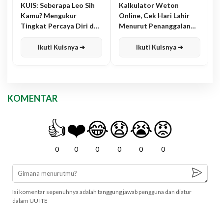
KUIS: Seberapa Leo Sih
Kalkulator Weton
Kamu? Mengukur
Online, Cek Hari Lahir
Tingkat Percaya Diri dan
Menurut Penanggalan
Karisma
Jawa
Ikuti Kuisnya ➔
Ikuti Kuisnya ➔
KOMENTAR
👍
❤️
😂
😧
😭
😡
0
0
0
0
0
0
Isi komentar sepenuhnya adalah tanggung jawab pengguna dan diatur
dalam UU ITE