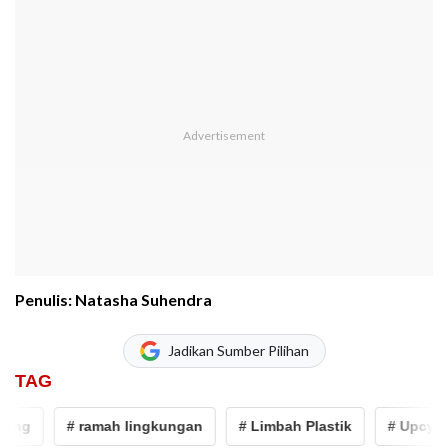
Penulis: Natasha Suhendra
Jadikan Sumber Pilihan
TAG
ing
# ramah lingkungan
# Limbah Plastik
# Upcycli