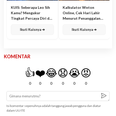
KUIS: Seberapa Leo Sih
Kalkulator Weton
Kamu? Mengukur
Online, Cek Hari Lahir
Tingkat Percaya Diri dan
Menurut Penanggalan
Karisma
Jawa
Ikuti Kuisnya ➔
Ikuti Kuisnya ➔
KOMENTAR
👍
❤️
😂
😧
😭
😡
0
0
0
0
0
0
Isi komentar sepenuhnya adalah tanggung jawab pengguna dan diatur
dalam UU ITE