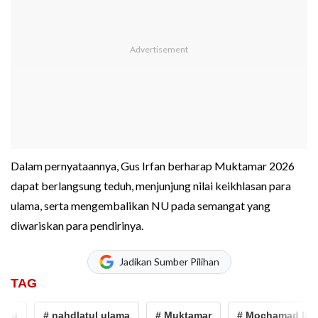
Dalam pernyataannya, Gus Irfan berharap Muktamar 2026
dapat berlangsung teduh, menjunjung nilai keikhlasan para
ulama, serta mengembalikan NU pada semangat yang
diwariskan para pendirinya.
Jadikan Sumber Pilihan
TAG
u
# nahdlatul ulama
# Muktamar
# Mochamad Irfan Y