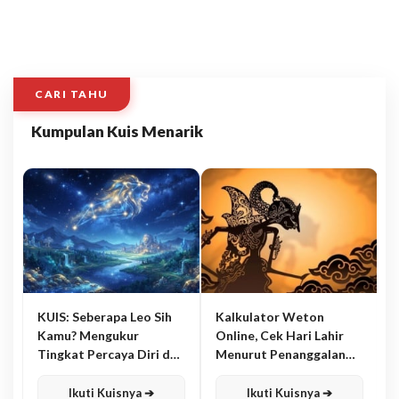
CARI TAHU
Kumpulan Kuis Menarik
KUIS: Seberapa Leo Sih
Kalkulator Weton
Kamu? Mengukur
Online, Cek Hari Lahir
Tingkat Percaya Diri dan
Menurut Penanggalan
Karisma
Jawa
Ikuti Kuisnya ➔
Ikuti Kuisnya ➔