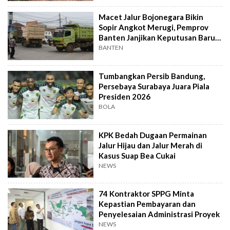
Macet Jalur Bojonegara Bikin
Sopir Angkot Merugi, Pemprov
Banten Janjikan Keputusan Baru 4
Hari Lagi
BANTEN
Tumbangkan Persib Bandung,
Persebaya Surabaya Juara Piala
Presiden 2026
BOLA
KPK Bedah Dugaan Permainan
Jalur Hijau dan Jalur Merah di
Kasus Suap Bea Cukai
NEWS
74 Kontraktor SPPG Minta
Kepastian Pembayaran dan
Penyelesaian Administrasi Proyek
NEWS