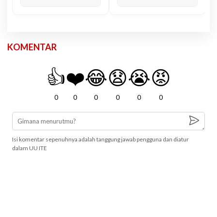
KOMENTAR
👍
❤️
😂
😧
😭
😡
0
0
0
0
0
0
Isi komentar sepenuhnya adalah tanggung jawab pengguna dan diatur
dalam UU ITE