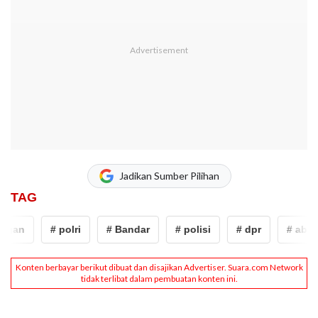
Jadikan Sumber Pilihan
TAG
an
# polri
# Bandar
# polisi
# dpr
# abdulla