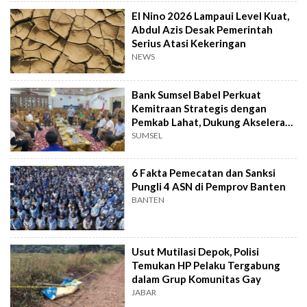
El Nino 2026 Lampaui Level Kuat,
Abdul Azis Desak Pemerintah
Serius Atasi Kekeringan
NEWS
Bank Sumsel Babel Perkuat
Kemitraan Strategis dengan
Pemkab Lahat, Dukung Akselerasi
Ekonomi Daerah
SUMSEL
6 Fakta Pemecatan dan Sanksi
Pungli 4 ASN di Pemprov Banten
BANTEN
Usut Mutilasi Depok, Polisi
Temukan HP Pelaku Tergabung
dalam Grup Komunitas Gay
JABAR