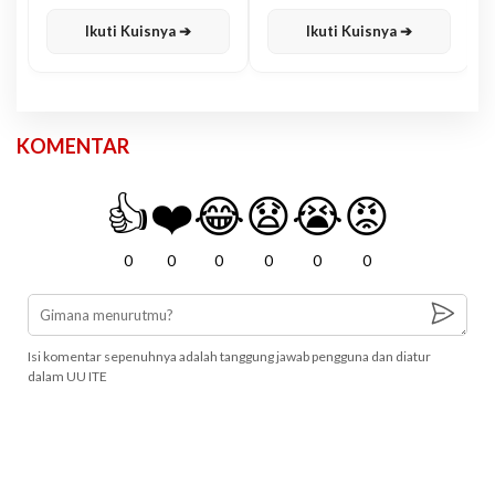
Karisma
Jawa
Ikuti Kuisnya ➔
Ikuti Kuisnya ➔
KOMENTAR
👍
❤️
😂
😧
😭
😡
0
0
0
0
0
0
Isi komentar sepenuhnya adalah tanggung jawab pengguna dan diatur
dalam UU ITE