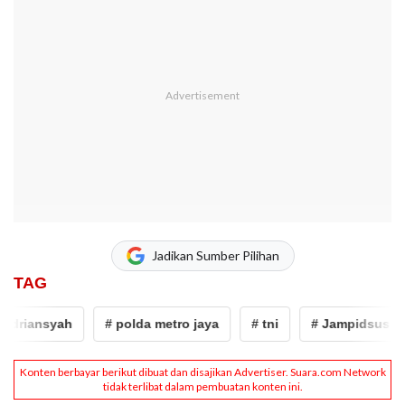
Jadikan Sumber Pilihan
TAG
driansyah
# polda metro jaya
# tni
# Jampidsus