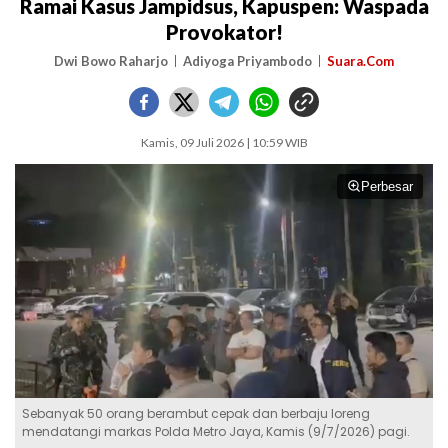
Ramai Kasus Jampidsus, Kapuspen: Waspada
Provokator!
Dwi Bowo Raharjo
Adiyoga Priyambodo
Suara.Com
Kamis, 09 Juli 2026 | 10:59 WIB
Perbesar
Sebanyak 50 orang berambut cepak dan berbaju loreng
mendatangi markas Polda Metro Jaya, Kamis (9/7/2026) pagi.