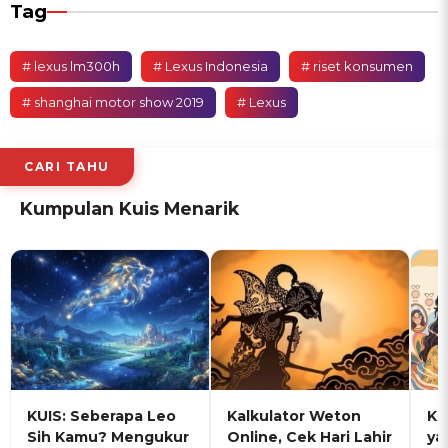
Tag
# lexus lm300h
# Lexus Indonesia
# riset konsumen
# shanghai motor show 2019
# Lexus
CARI TAHU
Kumpulan Kuis Menarik
KUIS: Seberapa Leo
Kalkulator Weton
KU
Sih Kamu? Mengukur
Online, Cek Hari Lahir
ya