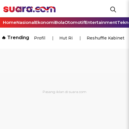
Home
Nasional
Ekonomi
Bola
Otomotif
Entertainment
Tekn
🔥 Trending
Profil
Hut Ri
Reshuffle Kabinet