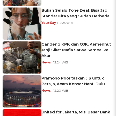
Bukan Selalu Tone Deaf, Bisa Jadi
Standar Kita yang Sudah Berbeda
Your Say
| 12:25 WIB
Gandeng KPK dan OJK, Kemenhut
Janji Sikat Mafia Satwa Sampai ke
Akar
News
| 12:24 WIB
Pramono Prioritaskan JIS untuk
Persija, Acara Konser Nanti Dulu
News
| 12:20 WIB
United for Jakarta, Misi Besar Bank