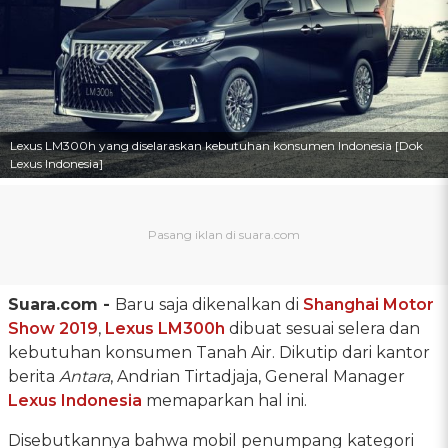
Lexus LM300h yang diselaraskan kebutuhan konsumen Indonesia [Dok
Lexus Indonesia]
Suara.com -
Baru saja dikenalkan di
Shanghai Motor
Show 2019
,
Lexus LM300h
dibuat sesuai selera dan
kebutuhan konsumen Tanah Air. Dikutip dari kantor
berita
Antara
, Andrian Tirtadjaja, General Manager
Lexus Indonesia
memaparkan hal ini.
Disebutkannya bahwa mobil penumpang kategori