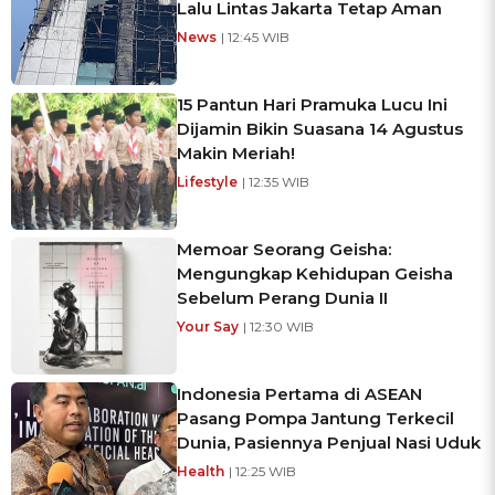
Lalu Lintas Jakarta Tetap Aman
News
| 12:45 WIB
15 Pantun Hari Pramuka Lucu Ini
Dijamin Bikin Suasana 14 Agustus
Makin Meriah!
Lifestyle
| 12:35 WIB
Memoar Seorang Geisha:
Mengungkap Kehidupan Geisha
Sebelum Perang Dunia II
Your Say
| 12:30 WIB
Indonesia Pertama di ASEAN
Pasang Pompa Jantung Terkecil
Dunia, Pasiennya Penjual Nasi Uduk
Health
| 12:25 WIB