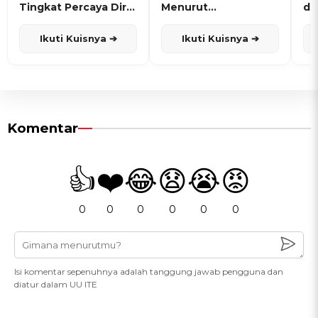
Tingkat Percaya Diri
Menurut
de
dan Karisma
Penanggalan Jawa
Ikuti Kuisnya ➔
Ikuti Kuisnya ➔
Komentar
👍
❤️
😂
😧
😭
😡
0
0
0
0
0
0
Isi komentar sepenuhnya adalah tanggung jawab pengguna dan
diatur dalam UU ITE