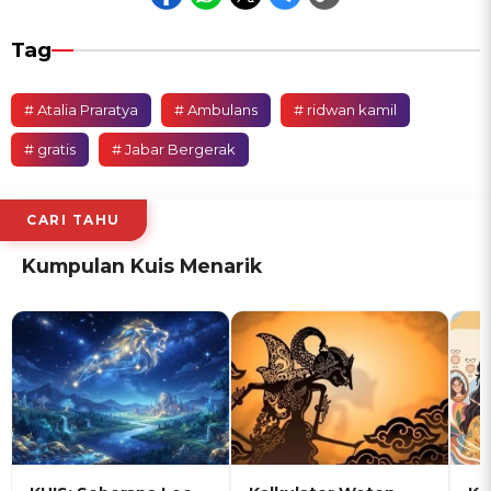
Tag
# Atalia Praratya
# Ambulans
# ridwan kamil
# gratis
# Jabar Bergerak
CARI TAHU
Kumpulan Kuis Menarik