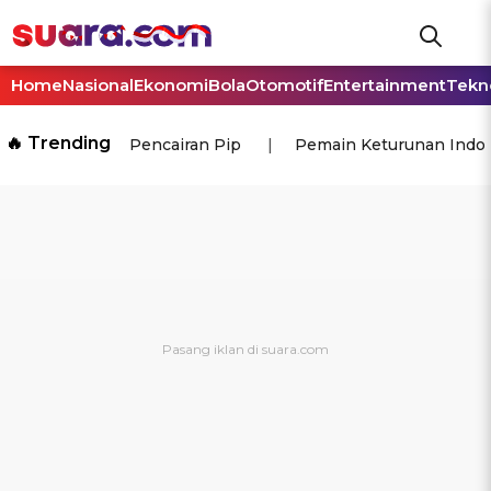
Home
Nasional
Ekonomi
Bola
Otomotif
Entertainment
Tekn
🔥 Trending
Pencairan Pip
Pemain Keturunan Indo