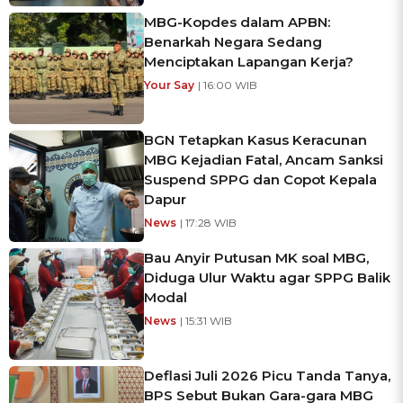
MBG-Kopdes dalam APBN:
Benarkah Negara Sedang
Menciptakan Lapangan Kerja?
Your Say
| 16:00 WIB
BGN Tetapkan Kasus Keracunan
MBG Kejadian Fatal, Ancam Sanksi
Suspend SPPG dan Copot Kepala
Dapur
News
| 17:28 WIB
Bau Anyir Putusan MK soal MBG,
Diduga Ulur Waktu agar SPPG Balik
Modal
News
| 15:31 WIB
Deflasi Juli 2026 Picu Tanda Tanya,
BPS Sebut Bukan Gara-gara MBG