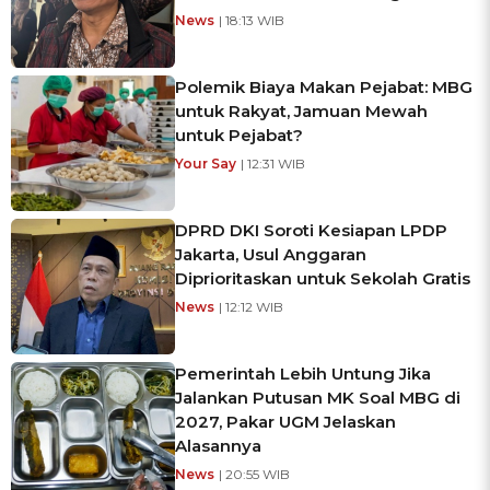
News
| 18:13 WIB
Polemik Biaya Makan Pejabat: MBG
untuk Rakyat, Jamuan Mewah
untuk Pejabat?
Your Say
| 12:31 WIB
DPRD DKI Soroti Kesiapan LPDP
Jakarta, Usul Anggaran
Diprioritaskan untuk Sekolah Gratis
News
| 12:12 WIB
Pemerintah Lebih Untung Jika
Jalankan Putusan MK Soal MBG di
2027, Pakar UGM Jelaskan
Alasannya
News
| 20:55 WIB