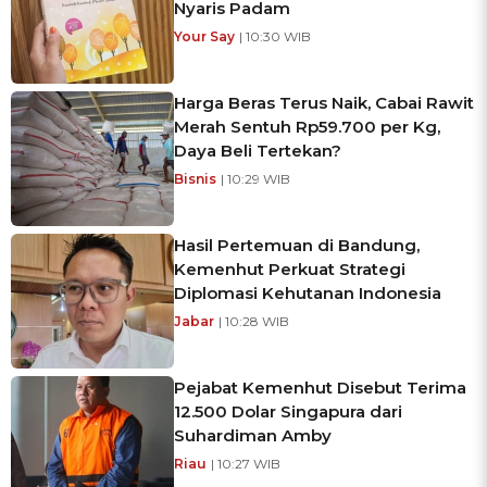
Nyaris Padam
Your Say
| 10:30 WIB
Harga Beras Terus Naik, Cabai Rawit
Merah Sentuh Rp59.700 per Kg,
Daya Beli Tertekan?
Bisnis
| 10:29 WIB
Hasil Pertemuan di Bandung,
Kemenhut Perkuat Strategi
Diplomasi Kehutanan Indonesia
Jabar
| 10:28 WIB
Pejabat Kemenhut Disebut Terima
12.500 Dolar Singapura dari
Suhardiman Amby
Riau
| 10:27 WIB