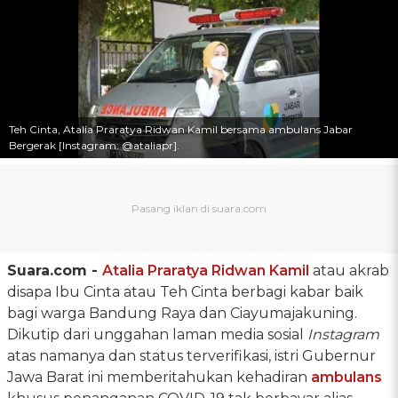
Teh Cinta, Atalia Praratya Ridwan Kamil bersama ambulans Jabar
Bergerak [Instagram: @ataliapr].
Suara.com -
Atalia Praratya
Ridwan Kamil
atau akrab
disapa Ibu Cinta atau Teh Cinta berbagi kabar baik
bagi warga Bandung Raya dan Ciayumajakuning.
Dikutip dari unggahan laman media sosial
Instagram
atas namanya dan status terverifikasi, istri Gubernur
Jawa Barat ini memberitahukan kehadiran
ambulans