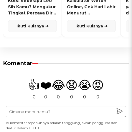
KUIS: Seberapa Leo
Kalkulator Weton
KU
Sih Kamu? Mengukur
Online, Cek Hari Lahir
ya
Tingkat Percaya Diri
Menurut
de
dan Karisma
Penanggalan Jawa
Ikuti Kuisnya ➔
Ikuti Kuisnya ➔
Komentar
👍
❤️
😂
😧
😭
😡
0
0
0
0
0
0
Isi komentar sepenuhnya adalah tanggung jawab pengguna dan
diatur dalam UU ITE