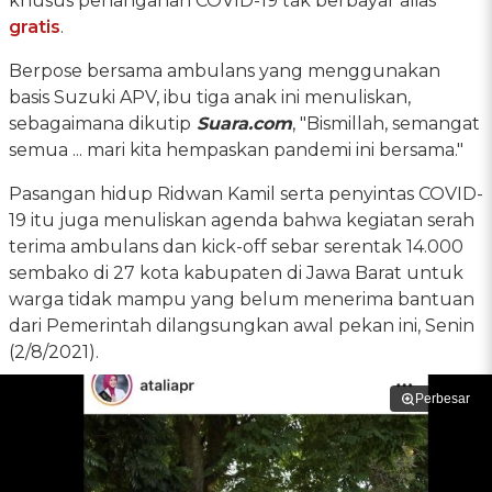
khusus penanganan COVID-19 tak berbayar alias
gratis
.
Berpose bersama ambulans yang menggunakan
basis Suzuki APV, ibu tiga anak ini menuliskan,
sebagaimana dikutip
Suara.com
, "Bismillah, semangat
semua ... mari kita hempaskan pandemi ini bersama."
Pasangan hidup Ridwan Kamil serta penyintas COVID-
19 itu juga menuliskan agenda bahwa kegiatan serah
terima ambulans dan kick-off sebar serentak 14.000
sembako di 27 kota kabupaten di Jawa Barat untuk
warga tidak mampu yang belum menerima bantuan
dari Pemerintah dilangsungkan awal pekan ini, Senin
(2/8/2021).
Perbesar