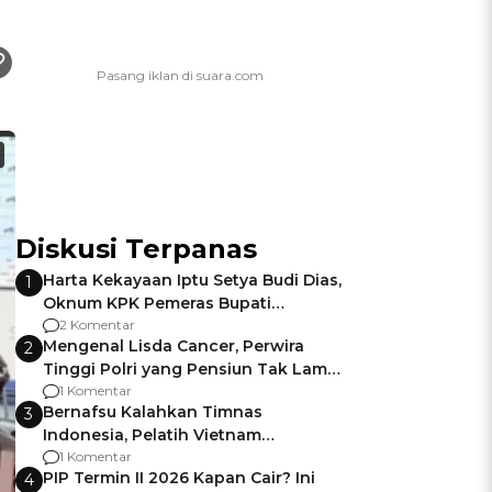
Diskusi Terpanas
Harta Kekayaan Iptu Setya Budi Dias,
1
Oknum KPK Pemeras Bupati
Pemalang
2 Komentar
Mengenal Lisda Cancer, Perwira
2
Tinggi Polri yang Pensiun Tak Lama
Usai Jadi Brigjen
1 Komentar
Bernafsu Kalahkan Timnas
3
Indonesia, Pelatih Vietnam
Berencana Pakai Jimat di Pakansari
1 Komentar
PIP Termin II 2026 Kapan Cair? Ini
4