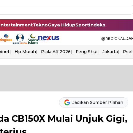
Entertainment
Tekno
Gaya Hidup
Sport
Indeks
REGIONAL:
JA
binet
Hp Murah
Piala Aff 2026
Feng Shui
Jakarta
Psel
Jadikan Sumber Pilihan
a CB150X Mulai Unjuk Gigi,
terius