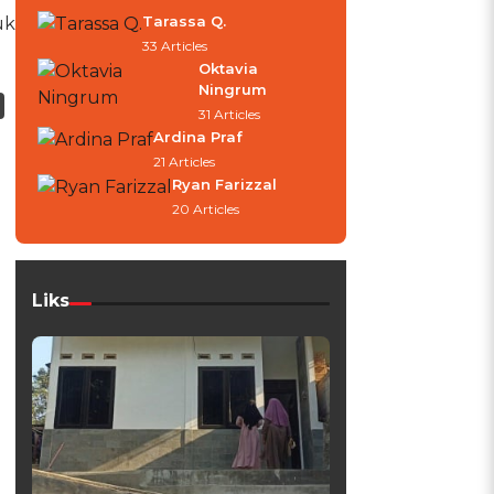
Tarassa Q.
uk
33 Articles
Oktavia
Ningrum
31 Articles
Ardina Praf
21 Articles
Ryan Farizzal
20 Articles
Liks