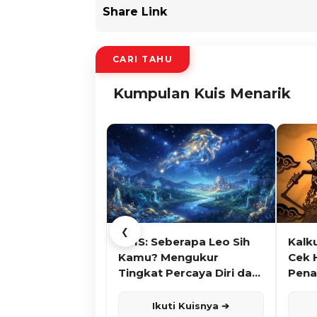
Share Link
CARI TAHU
Kumpulan Kuis Menarik
❮
KUIS: Seberapa Leo Sih
Kalk
Kamu? Mengukur
Cek 
Tingkat Percaya Diri dan
Pena
Karisma
Ikuti Kuisnya ➔