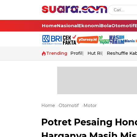
Home
Nasional
Ekonomi
Bola
Otomotif
Trending
Profil
Hut Ri
Reshuffle Ka
Home
Otomotif
Motor
Potret Pesaing Hond
Harganya Masih Mis