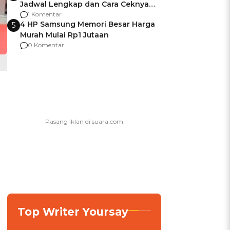
Jadwal Lengkap dan Cara Ceknya
agar Dana Tidak Hangus!
1 Komentar
4 HP Samsung Memori Besar Harga
5
Murah Mulai Rp1 Jutaan
0 Komentar
Top Writer Yoursay