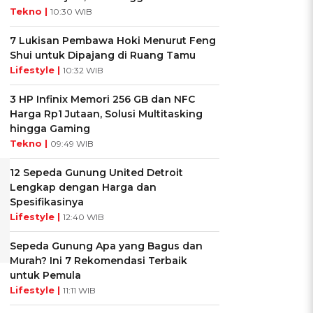
Tekno |
10:30 WIB
7 Lukisan Pembawa Hoki Menurut Feng
Shui untuk Dipajang di Ruang Tamu
Lifestyle |
10:32 WIB
3 HP Infinix Memori 256 GB dan NFC
Harga Rp1 Jutaan, Solusi Multitasking
hingga Gaming
Tekno |
09:49 WIB
12 Sepeda Gunung United Detroit
Lengkap dengan Harga dan
Spesifikasinya
Lifestyle |
12:40 WIB
Sepeda Gunung Apa yang Bagus dan
Murah? Ini 7 Rekomendasi Terbaik
untuk Pemula
Lifestyle |
11:11 WIB