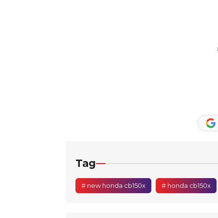
Tag
# new honda cb150x
# honda cb150x